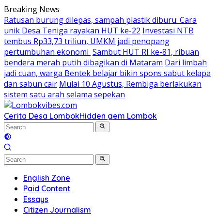
Skip
Breaking News
to
Ratusan burung dilepas, sampah plastik diburu: Cara
content
unik Desa Teniga rayakan HUT ke-22
Investasi NTB
tembus Rp33,73 triliun, UMKM jadi penopang
pertumbuhan ekonomi
Sambut HUT RI ke-81, ribuan
bendera merah putih dibagikan di Mataram
Dari limbah
jadi cuan, warga Bentek belajar bikin spons sabut kelapa
dan sabun cair
Mulai 10 Agustus, Rembiga berlakukan
sistem satu arah selama sepekan
Cerita Desa Lombok
Hidden gem Lombok
English Zone
Paid Content
Essays
Citizen Journalism