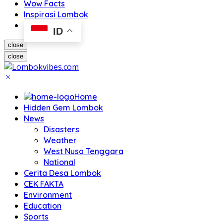
Wow Facts
Inspirasi Lombok
ID
close
close
Home
Hidden Gem Lombok
News
Disasters
Weather
West Nusa Tenggara
National
Cerita Desa Lombok
CEK FAKTA
Environment
Education
Sports