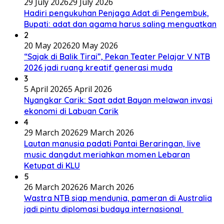
29 July 2026
29 July 2026
Hadiri pengukuhan Penjaga Adat di Pengembuk,
Bupati: adat dan agama harus saling menguatkan
2
20 May 2026
20 May 2026
“Sajak di Balik Tirai”, Pekan Teater Pelajar V NTB
2026 jadi ruang kreatif generasi muda
3
5 April 2026
5 April 2026
Nyangkar Carik: Saat adat Bayan melawan invasi
ekonomi di Labuan Carik
4
29 March 2026
29 March 2026
Lautan manusia padati Pantai Beraringan, live
music dangdut meriahkan momen Lebaran
Ketupat di KLU
5
26 March 2026
26 March 2026
Wastra NTB siap mendunia, pameran di Australia
jadi pintu diplomasi budaya internasional