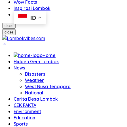
Wow Facts
Inspirasi Lombok
ID
close
close
Home
Hidden Gem Lombok
News
Disasters
Weather
West Nusa Tenggara
National
Cerita Desa Lombok
CEK FAKTA
Environment
Education
Sports