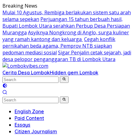
Skip
Breaking News
to
Mulai 10 Agustus, Rembiga berlakukan sistem satu arah
content
selama sepekan
Perjuangan 15 tahun berbuah hasil,
Bupati Lombok Utara serahkan Perbup Desa Persiapan
Murangga
Asyiknya Nongkrong di Anglo, surga kuliner
yang ramah kantong dan keluarga
Cegah konflik
pernikahan beda agama, Pemprov NTB siapkan
pedoman mediasi sosial
Sigar Penjalin cetak sejarah, jadi
desa pelopor penganggaran TB di Lombok Utara
Cerita Desa Lombok
Hidden gem Lombok
English Zone
Paid Content
Essays
Citizen Journalism