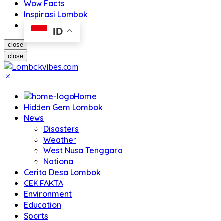
Wow Facts
Inspirasi Lombok
ID
close
close
Home
Hidden Gem Lombok
News
Disasters
Weather
West Nusa Tenggara
National
Cerita Desa Lombok
CEK FAKTA
Environment
Education
Sports