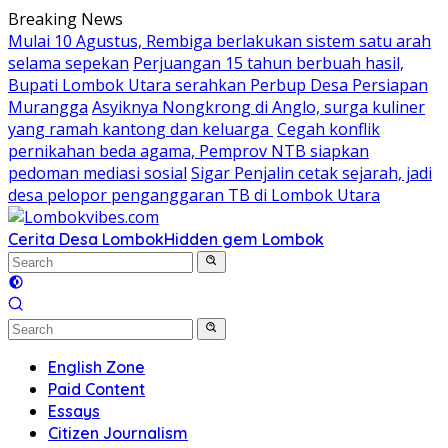
Skip
Breaking News
to
Mulai 10 Agustus, Rembiga berlakukan sistem satu arah
content
selama sepekan
Perjuangan 15 tahun berbuah hasil,
Bupati Lombok Utara serahkan Perbup Desa Persiapan
Murangga
Asyiknya Nongkrong di Anglo, surga kuliner
yang ramah kantong dan keluarga
Cegah konflik
pernikahan beda agama, Pemprov NTB siapkan
pedoman mediasi sosial
Sigar Penjalin cetak sejarah, jadi
desa pelopor penganggaran TB di Lombok Utara
Cerita Desa Lombok
Hidden gem Lombok
English Zone
Paid Content
Essays
Citizen Journalism