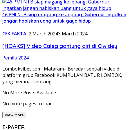
46 PMI NTB siap magang ke Jepang, Gubernur ingatkan
jangan habiskan uang untuk gaya hidup
CEK FAKTA
2 March 2024
3 March 2024
[HOAKS] Video Caleg gantung diri di Ciwidey
Pemilu 2024
Lombokvibes.com, Mataram– Beredar sebuah video di
platform grup Facebook KUMPULAN BATUR LOMBOK,
yang memuat seorang…
No More Posts Available.
No more pages to load.
View More
E-PAPER