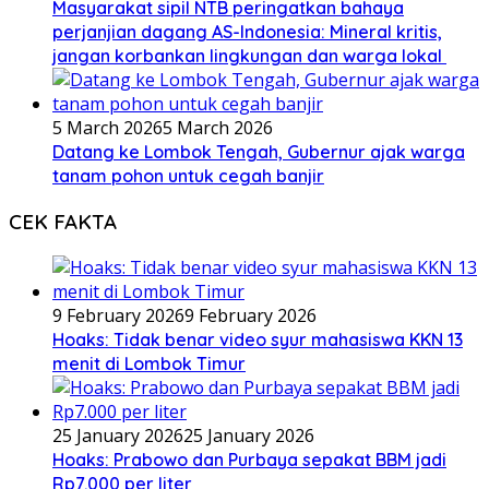
Masyarakat sipil NTB peringatkan bahaya
perjanjian dagang AS-Indonesia: Mineral kritis,
jangan korbankan lingkungan dan warga lokal
5 March 2026
5 March 2026
Datang ke Lombok Tengah, Gubernur ajak warga
tanam pohon untuk cegah banjir
CEK FAKTA
9 February 2026
9 February 2026
Hoaks: Tidak benar video syur mahasiswa KKN 13
menit di Lombok Timur
25 January 2026
25 January 2026
Hoaks: Prabowo dan Purbaya sepakat BBM jadi
Rp7.000 per liter