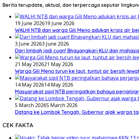
Berita terupdate, aktual, dan terpercaya seputar lingku
19 June 2026
19 June 2026
WALHI NTB dan warga Gili Meno adukan krisis air b
3 June 2026
3 June 2026
Dari limbah jadi cuan! Bhayangkari KLU dan mahas
21 May 2026
21 May 2026
Warga Gili Meno turun ke laut, tuntut air bersih lew
14 May 2026
14 May 2026
Masyarakat sipil NTB peringatkan bahaya perjanjian
5 March 2026
5 March 2026
Datang ke Lombok Tengah, Gubernur ajak warga ta
CEK FAKTA