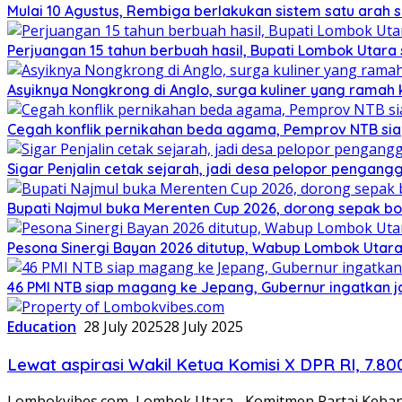
Mulai 10 Agustus, Rembiga berlakukan sistem satu arah
Perjuangan 15 tahun berbuah hasil, Bupati Lombok Utar
Asyiknya Nongkrong di Anglo, surga kuliner yang ramah
Cegah konflik pernikahan beda agama, Pemprov NTB sia
Sigar Penjalin cetak sejarah, jadi desa pelopor pengan
Bupati Najmul buka Merenten Cup 2026, dorong sepak b
Pesona Sinergi Bayan 2026 ditutup, Wabup Lombok Utar
46 PMI NTB siap magang ke Jepang, Gubernur ingatkan j
Education
28 July 2025
28 July 2025
Lewat aspirasi Wakil Ketua Komisi X DPR RI, 7.8
Lombokvibes.com, Lombok Utara– Komitmen Partai Kebang