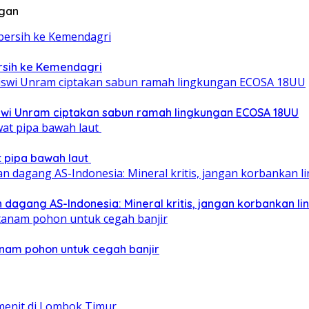
ngan
ersih ke Kemendagri
iswi Unram ciptakan sabun ramah lingkungan ECOSA 18UU
at pipa bawah laut
 dagang AS-Indonesia: Mineral kritis, jangan korbankan l
nam pohon untuk cegah banjir