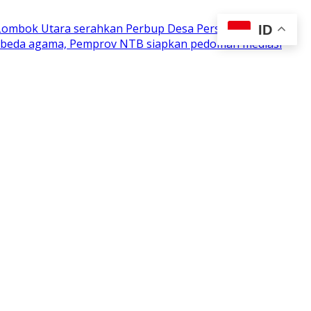
 Lombok Utara serahkan Perbup Desa Persiapan
ID
n beda agama, Pemprov NTB siapkan pedoman mediasi