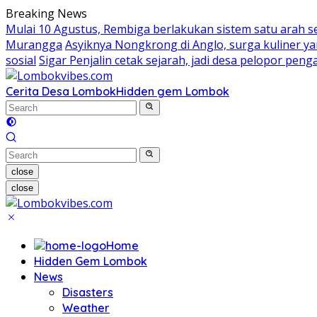
Skip
Breaking News
to
Mulai 10 Agustus, Rembiga berlakukan sistem satu arah 
content
Murangga
Asyiknya Nongkrong di Anglo, surga kuliner 
sosial
Sigar Penjalin cetak sejarah, jadi desa pelopor pe
Cerita Desa Lombok
Hidden gem Lombok
close
close
Home
Hidden Gem Lombok
News
Disasters
Weather