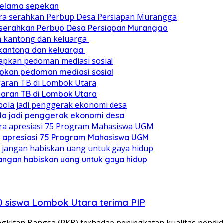
 selama sepekan
a serahkan Perbup Desa Persiapan Murangga
 kantong dan keluarga
pkan pedoman mediasi sosial
ggaran TB di Lombok Utara
ola jadi penggerak ekonomi desa
a apresiasi 75 Program Mahasiswa UGM
angan habiskan uang untuk gaya hidup
00 siswa Lombok Utara terima PIP
kitan Bangsa (PKB) terhadap peningkatan kualitas pendi