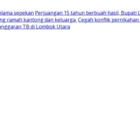
selama sepekan
Perjuangan 15 tahun berbuah hasil, Bupati
yang ramah kantong dan keluarga
Cegah konflik pernikaha
nganggaran TB di Lombok Utara