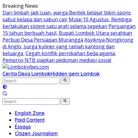
Skip
Breaking News
to
Dari limbah jadi cuan, warga Bentek belajar bikin spons
content
sabut kelapa dan sabun cair
Mulai 10 Agustus, Rembiga
berlakukan sistem satu arah selama sepekan
Perjuangan
15 tahun berbuah hasil, Bupati Lombok Utara serahkan
Perbup Desa Persiapan Murangga
Asyiknya Nongkrong
di Anglo, surga kuliner yang ramah kantong dan
keluarga
Cegah konflik pernikahan beda agama,
Pemprov NTB siapkan pedoman mediasi sosial
Cerita Desa Lombok
Hidden gem Lombok
English Zone
Paid Content
Essays
Citizen Journalism