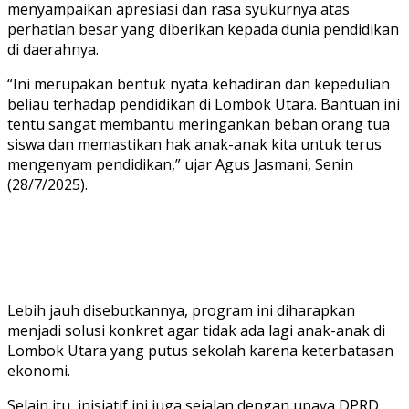
menyampaikan apresiasi dan rasa syukurnya atas
perhatian besar yang diberikan kepada dunia pendidikan
di daerahnya.
“Ini merupakan bentuk nyata kehadiran dan kepedulian
beliau terhadap pendidikan di Lombok Utara. Bantuan ini
tentu sangat membantu meringankan beban orang tua
siswa dan memastikan hak anak-anak kita untuk terus
mengenyam pendidikan,” ujar Agus Jasmani, Senin
(28/7/2025).
Foto: Ketua DPW PKB
NTB/ Wakil Ketua
Komisi X DPR RI, H.
Lebih jauh disebutkannya, program ini diharapkan
Lalu Hadrian Irfani
menjadi solusi konkret agar tidak ada lagi anak-anak di
saat penyerahan SK
Lombok Utara yang putus sekolah karena keterbatasan
PIP di SMAN 1
ekonomi.
Tanjung/dok.ist
Selain itu, inisiatif ini juga sejalan dengan upaya DPRD