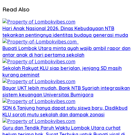
Read Also
Hari Anak Nasional 2026, Dinas Kebudayaan NTB
tekankan pentingnya identitas budaya generasi muda
Bupati Lombok Utara minta ayah wajib ambil rapor dan
antar anak di hari pertama sekolah
Sekolah Rakyat KLU siap berjalan, jenjang SD masih
kurang peminat
Bayar UKT lebih mudah, Bank NTB Syariah integrasikan
sistem keuangan Universitas Bumigora
SDN 6 Tanjung hanya dapat satu siswa baru, Disdikbud
KLU soroti mutu sekolah dan dampak zonasi
Guru dan Tendik Paruh Waktu Lombok Utara curhat
belum terima hak, Surat Terbuka untuk Bupati viral di