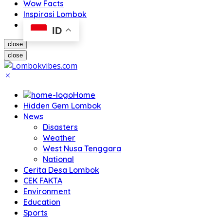
Wow Facts
Inspirasi Lombok
ID
close
close
Home
Hidden Gem Lombok
News
Disasters
Weather
West Nusa Tenggara
National
Cerita Desa Lombok
CEK FAKTA
Environment
Education
Sports