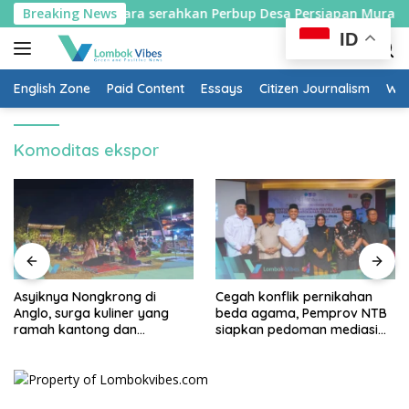
Skip
Bupati Lombok Utara serahkan Perbup Desa Persiapan Murangga
Breaking News
to
ID
content
English Zone
Paid Content
Essays
Citizen Journalism
Wow
Komoditas ekspor
Asyiknya Nongkrong di
Cegah konflik pernikahan
Anglo, surga kuliner yang
beda agama, Pemprov NTB
ramah kantong dan
siapkan pedoman mediasi
keluarga
sosial