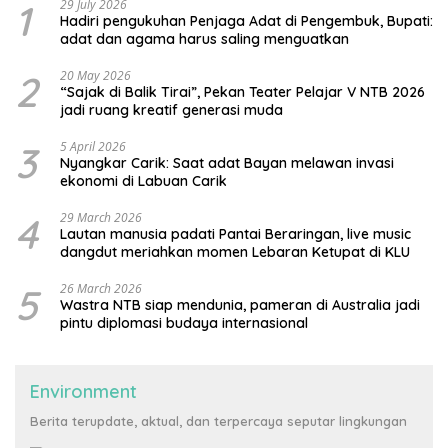
1
29 July 2026
Hadiri pengukuhan Penjaga Adat di Pengembuk, Bupati:
adat dan agama harus saling menguatkan
2
20 May 2026
“Sajak di Balik Tirai”, Pekan Teater Pelajar V NTB 2026
jadi ruang kreatif generasi muda
3
5 April 2026
Nyangkar Carik: Saat adat Bayan melawan invasi
ekonomi di Labuan Carik
4
29 March 2026
Lautan manusia padati Pantai Beraringan, live music
dangdut meriahkan momen Lebaran Ketupat di KLU
5
26 March 2026
Wastra NTB siap mendunia, pameran di Australia jadi
pintu diplomasi budaya internasional
Environment
Berita terupdate, aktual, dan terpercaya seputar lingkungan