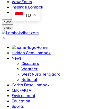
Wow Facts
Inspirasi Lombok
ID
close
close
Home
Hidden Gem Lombok
News
Disasters
Weather
West Nusa Tenggara
National
Cerita Desa Lombok
CEK FAKTA
Environment
Education
Sports