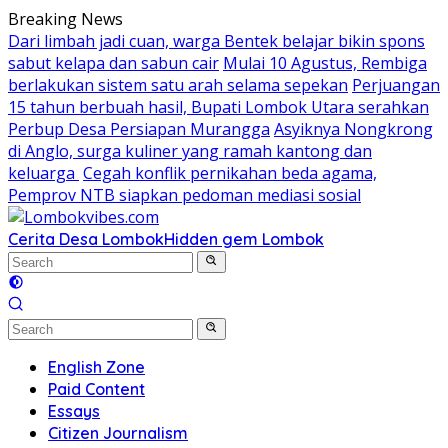
Skip
Breaking News
to
Dari limbah jadi cuan, warga Bentek belajar bikin spons
content
sabut kelapa dan sabun cair
Mulai 10 Agustus, Rembiga
berlakukan sistem satu arah selama sepekan
Perjuangan
15 tahun berbuah hasil, Bupati Lombok Utara serahkan
Perbup Desa Persiapan Murangga
Asyiknya Nongkrong
di Anglo, surga kuliner yang ramah kantong dan
keluarga
Cegah konflik pernikahan beda agama,
Pemprov NTB siapkan pedoman mediasi sosial
Cerita Desa Lombok
Hidden gem Lombok
English Zone
Paid Content
Essays
Citizen Journalism