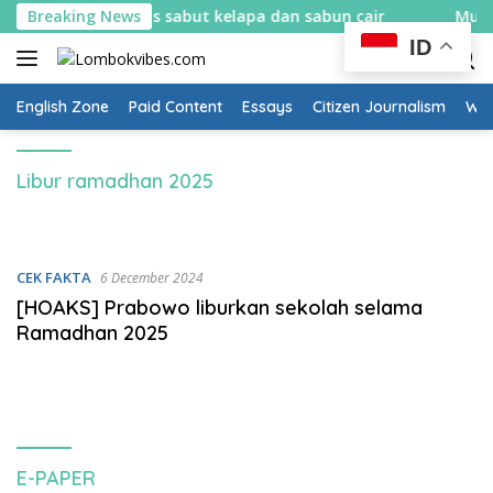
Skip
elajar bikin spons sabut kelapa dan sabun cair
Breaking News
Mulai 1
to
ID
content
English Zone
Paid Content
Essays
Citizen Journalism
Wow
Libur ramadhan 2025
CEK FAKTA
6 December 2024
[HOAKS] Prabowo liburkan sekolah selama
Ramadhan 2025
E-PAPER