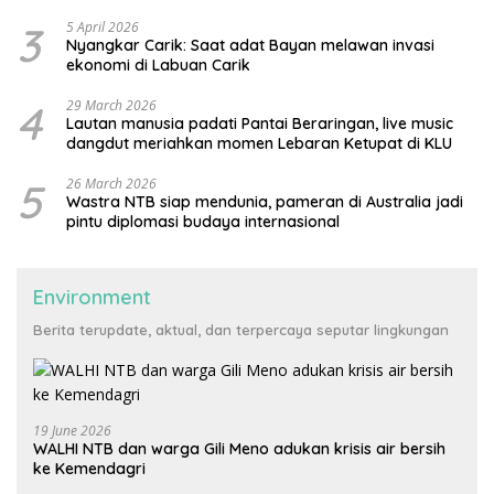
3
5 April 2026
Nyangkar Carik: Saat adat Bayan melawan invasi
ekonomi di Labuan Carik
4
29 March 2026
Lautan manusia padati Pantai Beraringan, live music
dangdut meriahkan momen Lebaran Ketupat di KLU
5
26 March 2026
Wastra NTB siap mendunia, pameran di Australia jadi
pintu diplomasi budaya internasional
Environment
Berita terupdate, aktual, dan terpercaya seputar lingkungan
19 June 2026
WALHI NTB dan warga Gili Meno adukan krisis air bersih
ke Kemendagri