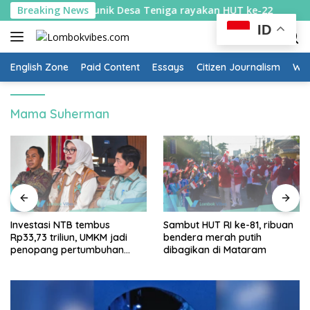
Skip
k diburu: Cara unik Desa Teniga rayakan HUT ke-22
Breaking News
In
to
ID
content
English Zone
Paid Content
Essays
Citizen Journalism
Wow
Mama Suherman
Investasi NTB tembus
Sambut HUT RI ke-81, ribuan
Rp33,73 triliun, UMKM jadi
bendera merah putih
penopang pertumbuhan
dibagikan di Mataram
ekonomi