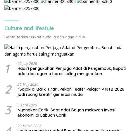
Culture and lifestyle
Berita terkini terkait budaya dan gaya hidup
1
29 July 2026
Hadiri pengukuhan Penjaga Adat di Pengembuk, Bupati:
adat dan agama harus saling menguatkan
2
20 May 2026
“Sajak di Balik Tirai”, Pekan Teater Pelajar V NTB 2026
jadi ruang kreatif generasi muda
3
5 April 2026
Nyangkar Carik: Saat adat Bayan melawan invasi
ekonomi di Labuan Carik
4
29 March 2026
Lautan manusia padati Pantai Beraringan, live music