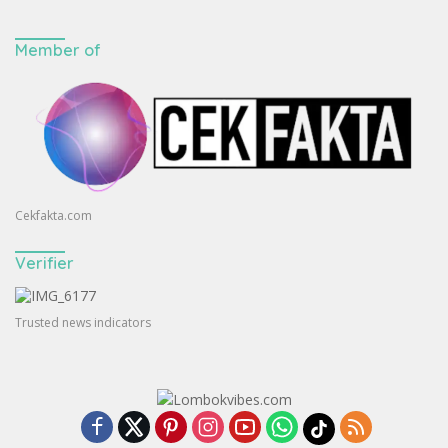
Member of
Cekfakta.com
Verifier
Trusted news indicators