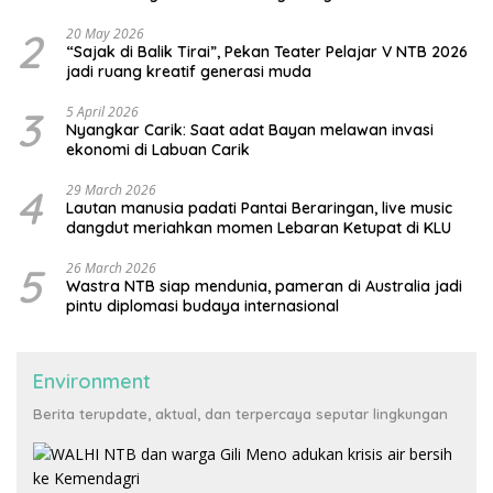
2
20 May 2026
“Sajak di Balik Tirai”, Pekan Teater Pelajar V NTB 2026
jadi ruang kreatif generasi muda
3
5 April 2026
Nyangkar Carik: Saat adat Bayan melawan invasi
ekonomi di Labuan Carik
4
29 March 2026
Lautan manusia padati Pantai Beraringan, live music
dangdut meriahkan momen Lebaran Ketupat di KLU
5
26 March 2026
Wastra NTB siap mendunia, pameran di Australia jadi
pintu diplomasi budaya internasional
Environment
Berita terupdate, aktual, dan terpercaya seputar lingkungan