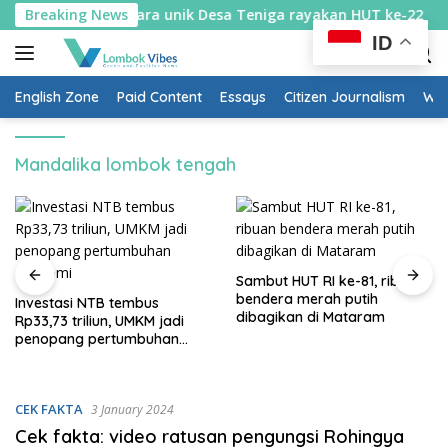
Skip
lastik diburu: Cara unik Desa Teniga rayakan HUT ke-22
Breaking News
to
ID
content
English Zone
Paid Content
Essays
Citizen Journalism
Wow
Mandalika lombok tengah
Sambut HUT RI ke-81, ribuan
bendera merah putih
Investasi NTB tembus
dibagikan di Mataram
Rp33,73 triliun, UMKM jadi
penopang pertumbuhan
ekonomi
CEK FAKTA
3 January 2024
Cek fakta: video ratusan pengungsi Rohingya