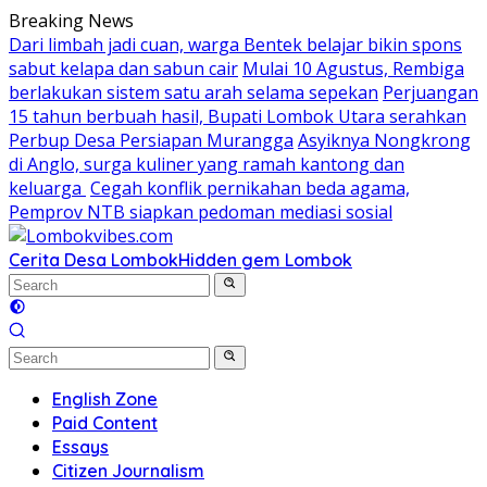
Skip
Breaking News
to
Dari limbah jadi cuan, warga Bentek belajar bikin spons
content
sabut kelapa dan sabun cair
Mulai 10 Agustus, Rembiga
berlakukan sistem satu arah selama sepekan
Perjuangan
15 tahun berbuah hasil, Bupati Lombok Utara serahkan
Perbup Desa Persiapan Murangga
Asyiknya Nongkrong
di Anglo, surga kuliner yang ramah kantong dan
keluarga
Cegah konflik pernikahan beda agama,
Pemprov NTB siapkan pedoman mediasi sosial
Cerita Desa Lombok
Hidden gem Lombok
English Zone
Paid Content
Essays
Citizen Journalism