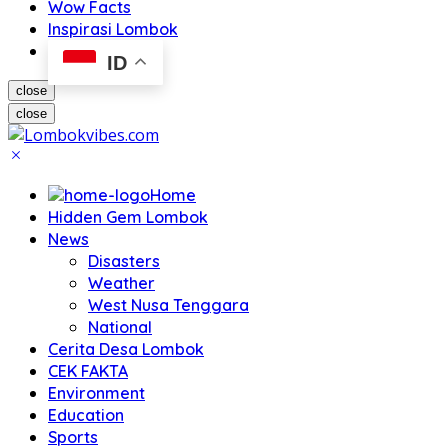
Wow Facts
Inspirasi Lombok
ID
close
close
Home
Hidden Gem Lombok
News
Disasters
Weather
West Nusa Tenggara
National
Cerita Desa Lombok
CEK FAKTA
Environment
Education
Sports