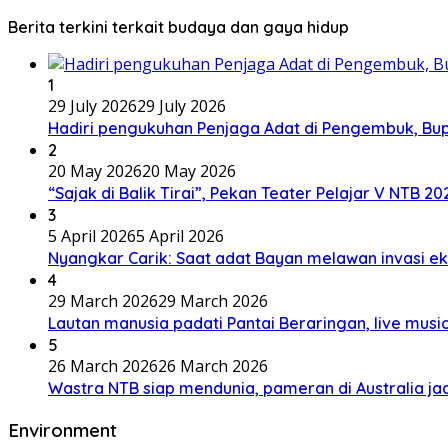
Berita terkini terkait budaya dan gaya hidup
1
29 July 2026
29 July 2026
Hadiri pengukuhan Penjaga Adat di Pengembuk, Bu
2
20 May 2026
20 May 2026
“Sajak di Balik Tirai”, Pekan Teater Pelajar V NTB 2
3
5 April 2026
5 April 2026
Nyangkar Carik: Saat adat Bayan melawan invasi ek
4
29 March 2026
29 March 2026
Lautan manusia padati Pantai Beraringan, live mu
5
26 March 2026
26 March 2026
Wastra NTB siap mendunia, pameran di Australia jad
Environment