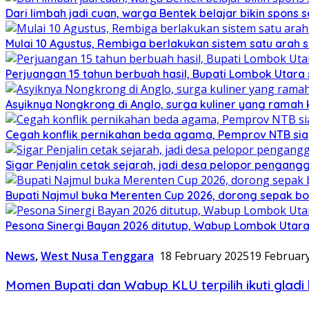
Dari limbah jadi cuan, warga Bentek belajar bikin spons 
Mulai 10 Agustus, Rembiga berlakukan sistem satu arah
Perjuangan 15 tahun berbuah hasil, Bupati Lombok Utar
Asyiknya Nongkrong di Anglo, surga kuliner yang ramah
Cegah konflik pernikahan beda agama, Pemprov NTB sia
Sigar Penjalin cetak sejarah, jadi desa pelopor pengan
Bupati Najmul buka Merenten Cup 2026, dorong sepak b
Pesona Sinergi Bayan 2026 ditutup, Wabup Lombok Utar
News
,
West Nusa Tenggara
18 February 2025
19 Februar
Momen Bupati dan Wabup KLU terpilih ikuti gladi