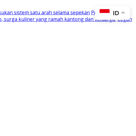
kukan sistem satu arah selama sepekan
Perjuangan 15
ID
o, surga kuliner yang ramah kantong dan keluarga
Cegah