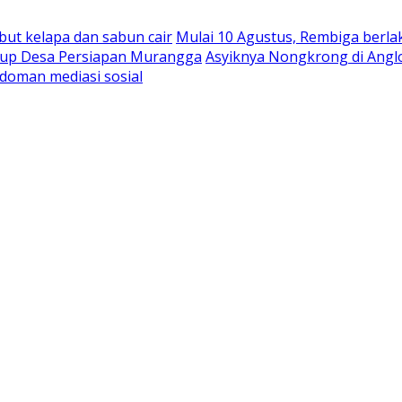
abut kelapa dan sabun cair
Mulai 10 Agustus, Rembiga berla
rbup Desa Persiapan Murangga
Asyiknya Nongkrong di Angl
doman mediasi sosial