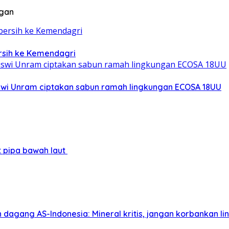
ngan
ersih ke Kemendagri
iswi Unram ciptakan sabun ramah lingkungan ECOSA 18UU
at pipa bawah laut
 dagang AS-Indonesia: Mineral kritis, jangan korbankan l