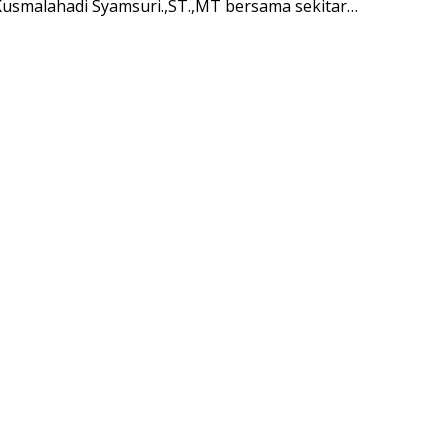
 Kusmalahadi Syamsuri.,ST.,MT bersama sekitar…