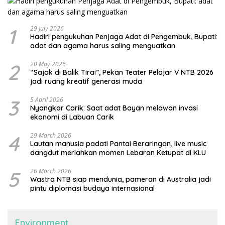
1
29 July 2026
Hadiri pengukuhan Penjaga Adat di Pengembuk, Bupati:
adat dan agama harus saling menguatkan
2
20 May 2026
“Sajak di Balik Tirai”, Pekan Teater Pelajar V NTB 2026
jadi ruang kreatif generasi muda
3
5 April 2026
Nyangkar Carik: Saat adat Bayan melawan invasi
ekonomi di Labuan Carik
4
29 March 2026
Lautan manusia padati Pantai Beraringan, live music
dangdut meriahkan momen Lebaran Ketupat di KLU
5
26 March 2026
Wastra NTB siap mendunia, pameran di Australia jadi
pintu diplomasi budaya internasional
Environment