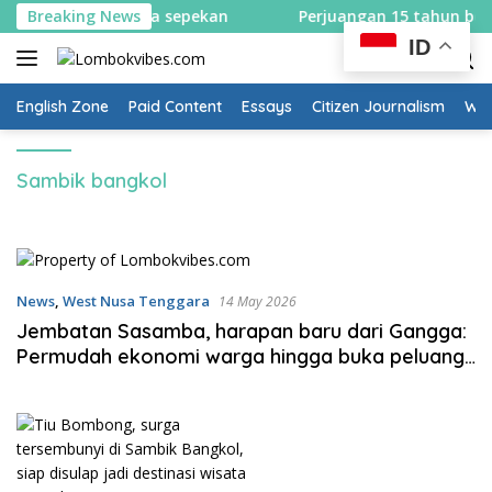
Skip
 satu arah selama sepekan
Breaking News
Perjuangan 15 tahun berbua
to
ID
content
English Zone
Paid Content
Essays
Citizen Journalism
Wow
Sambik bangkol
News
,
West Nusa Tenggara
14 May 2026
Jembatan Sasamba, harapan baru dari Gangga:
Permudah ekonomi warga hingga buka peluang
wisata