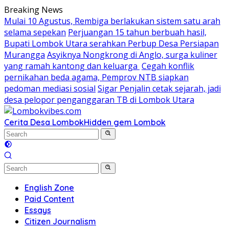
Skip
Breaking News
to
Mulai 10 Agustus, Rembiga berlakukan sistem satu arah
content
selama sepekan
Perjuangan 15 tahun berbuah hasil,
Bupati Lombok Utara serahkan Perbup Desa Persiapan
Murangga
Asyiknya Nongkrong di Anglo, surga kuliner
yang ramah kantong dan keluarga
Cegah konflik
pernikahan beda agama, Pemprov NTB siapkan
pedoman mediasi sosial
Sigar Penjalin cetak sejarah, jadi
desa pelopor penganggaran TB di Lombok Utara
Cerita Desa Lombok
Hidden gem Lombok
English Zone
Paid Content
Essays
Citizen Journalism