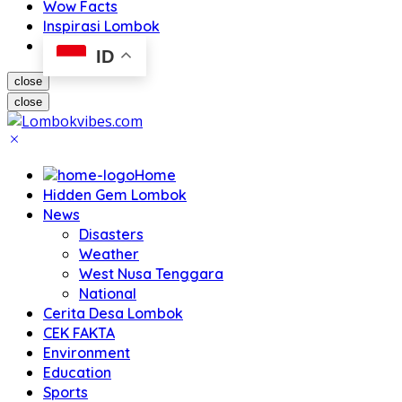
Wow Facts
Inspirasi Lombok
ID
close
close
Home
Hidden Gem Lombok
News
Disasters
Weather
West Nusa Tenggara
National
Cerita Desa Lombok
CEK FAKTA
Environment
Education
Sports