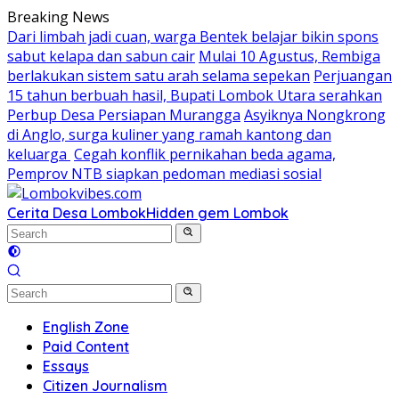
Skip
Breaking News
to
Dari limbah jadi cuan, warga Bentek belajar bikin spons
content
sabut kelapa dan sabun cair
Mulai 10 Agustus, Rembiga
berlakukan sistem satu arah selama sepekan
Perjuangan
15 tahun berbuah hasil, Bupati Lombok Utara serahkan
Perbup Desa Persiapan Murangga
Asyiknya Nongkrong
di Anglo, surga kuliner yang ramah kantong dan
keluarga
Cegah konflik pernikahan beda agama,
Pemprov NTB siapkan pedoman mediasi sosial
Cerita Desa Lombok
Hidden gem Lombok
English Zone
Paid Content
Essays
Citizen Journalism