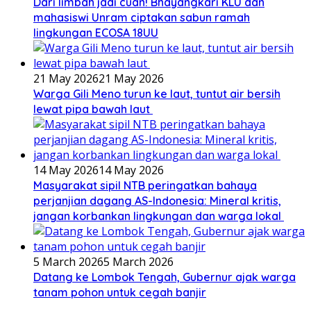
Dari limbah jadi cuan! Bhayangkari KLU dan
mahasiswi Unram ciptakan sabun ramah
lingkungan ECOSA 18UU
21 May 2026
21 May 2026
Warga Gili Meno turun ke laut, tuntut air bersih
lewat pipa bawah laut
14 May 2026
14 May 2026
Masyarakat sipil NTB peringatkan bahaya
perjanjian dagang AS-Indonesia: Mineral kritis,
jangan korbankan lingkungan dan warga lokal
5 March 2026
5 March 2026
Datang ke Lombok Tengah, Gubernur ajak warga
tanam pohon untuk cegah banjir