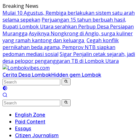
Skip
Breaking News
to
Mulai 10 Agustus, Rembiga berlakukan sistem satu arah
content
selama sepekan
Perjuangan 15 tahun berbuah hasil,
Bupati Lombok Utara serahkan Perbup Desa Persiapan
Murangga
Asyiknya Nongkrong di Anglo, surga kuliner
yang ramah kantong dan keluarga
Cegah konflik
pernikahan beda agama, Pemprov NTB siapkan
pedoman mediasi sosial
Sigar Penjalin cetak sejarah, jadi
desa pelopor penganggaran TB di Lombok Utara
Cerita Desa Lombok
Hidden gem Lombok
English Zone
Paid Content
Essays
Citizen Journalism