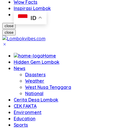
Wow Facts
Inspirasi Lombok
ID
close
close
Home
Hidden Gem Lombok
News
Disasters
Weather
West Nusa Tenggara
National
Cerita Desa Lombok
CEK FAKTA
Environment
Education
Sports