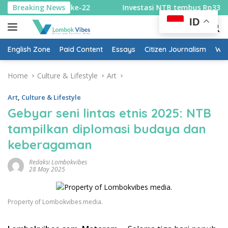
Skip
Investasi NTB tembus Rp33,73 triliun, UMKM jadi penopang 
Breaking News
to
ID
content
English Zone
Paid Content
Essays
Citizen Journalism
Wow
Home
Culture & Lifestyle
Art
Art
,
Culture & Lifestyle
Gebyar seni lintas etnis 2025: NTB
tampilkan diplomasi budaya dan
keberagaman
Redaksi Lombokvibes
28 May 2025
Property of Lombokvibes media.