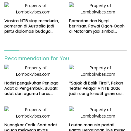
Wastra NTB siap mendunia,
Ramadan dan Nyepi
pameran di Australia jadi
beririsan, Pawai Ogoh-Ogoh
pintu diplomasi budaya
di Mataram jadi simbol
internasional
toleransi di NTB
Recommendation for You
Hadiri pengukuhan Penjaga
“Sajak di Balik Tirai”, Pekan
Adat di Pengembuk, Bupati:
Teater Pelajar V NTB 2026
adat dan agama harus
jadi ruang kreatif generasi
saling menguatkan
muda
Nyangkar Carik: Saat adat
Lautan manusia padati
Bayan melawan invasi
Pantai Beraringan, live music