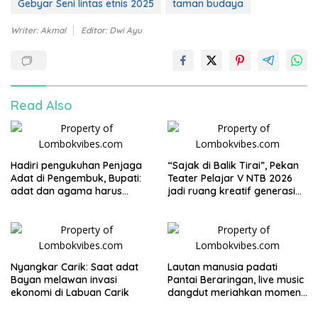
Gebyar Seni lintas etnis 2025
taman budaya
Writer: Akmal
Editor: Dwi Ayu
Read Also
Hadiri pengukuhan Penjaga
“Sajak di Balik Tirai”, Pekan
Adat di Pengembuk, Bupati:
Teater Pelajar V NTB 2026
adat dan agama harus
jadi ruang kreatif generasi
saling menguatkan
muda
Nyangkar Carik: Saat adat
Lautan manusia padati
Bayan melawan invasi
Pantai Beraringan, live music
ekonomi di Labuan Carik
dangdut meriahkan momen
Lebaran Ketupat di KLU