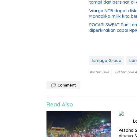
tampil dan bersinar di
Warga NTB dapat disko
Mandalika milik kita b
POCARI SWEAT Run Lomb
diperkirakan capai Rp9
Ismaya Group
Lom
Writer: Dwi
Editor: Dwi A
Comment
Read Also
Pesona S
ditutup,