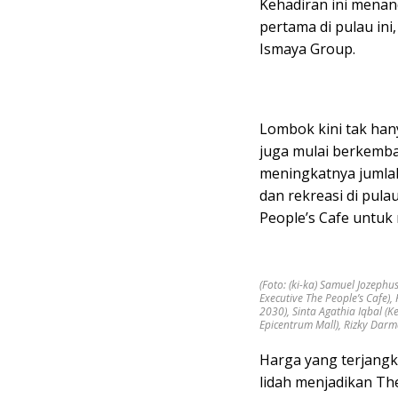
Kehadiran ini menand
pertama di pulau ini
Ismaya Group.
Lombok kini tak hany
juga mulai berkemba
meningkatnya jumla
dan rekreasi di pula
People’s Cafe untu
(Foto: (ki-ka) Samuel Jozephu
Executive The People’s Cafe),
2030), Sinta Agathia Iqbal 
Epicentrum Mall), Rizky Dar
Harga yang terjangk
lidah menjadikan Th