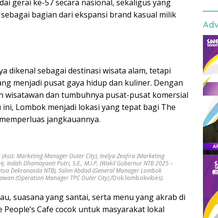
ai gerai ke-57 secara nasional, sekaligus yang
, sebagai bagian dari ekspansi brand kasual milik
Adv
a dikenal sebagai destinasi wisata alam, tetapi
ng menjadi pusat gaya hidup dan kuliner. Dengan
h wisatawan dan tumbuhnya pusat-pusat komersial
u ini, Lombok menjadi lokasi yang tepat bagi The
k memperluas jangkauannya.
s (Asst. Marketing Manager Outer City), Inelya Zeafira (Marketing
 Hj. Indah Dhamayanti Putri, S.E., M.I.P. (Wakil Gubernur NTB 2025 –
(Ketua Dekranasda NTB), Salim Abdad (General Manager Lombok
mawan (Operation Manager TPC Outer City)
,/Dok.lombokvibes)
au, suasana yang santai, serta menu yang akrab di
e People’s Cafe cocok untuk masyarakat lokal