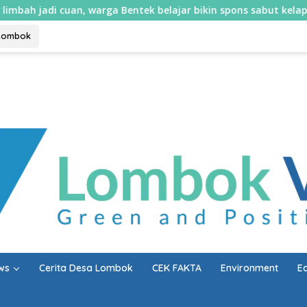
n, warga Bentek belajar bikin spons sabut kelapa dan sabun cai
Lombok
ws
Cerita Desa Lombok
CEK FAKTA
Environment
E