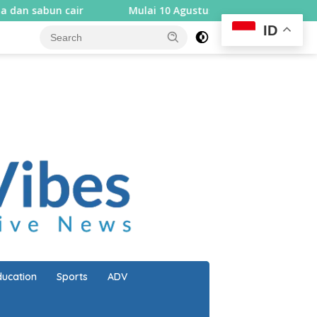
r
Mulai 10 Agustus, Rembiga berlakukan sistem satu a
ID
close
ducation
Sports
ADV