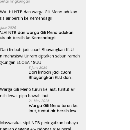
putar lingkungan
 June 2026
LHI NTB dan warga Gili Meno adukan
isis air bersih ke Kemendagri
3 June 2026
Dari limbah jadi cuan!
Bhayangkari KLU dan
mahasiswi Unram ciptakan
sabun ramah lingkungan
ECOSA 18UU
21 May 2026
Warga Gili Meno turun ke
laut, tuntut air bersih lewat
pipa bawah laut