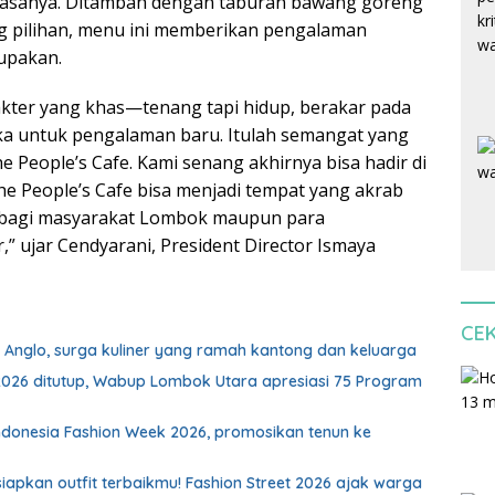
biasanya. Ditambah dengan taburan bawang goreng
g pilihan, menu ini memberikan pengalaman
lupakan.
kter yang khas—tenang tapi hidup, berakar pada
ka untuk pengalaman baru. Itulah semangat yang
e People’s Cafe. Kami senang akhirnya bisa hadir di
he People’s Cafe bisa menjadi tempat yang akrab
bagi masyarakat Lombok maupun para
,” ujar Cendyarani, President Director Ismaya
CE
 Anglo, surga kuliner yang ramah kantong dan keluarga
2026 ditutup, Wabup Lombok Utara apresiasi 75 Program
ndonesia Fashion Week 2026, promosikan tenun ke
apkan outfit terbaikmu! Fashion Street 2026 ajak warga