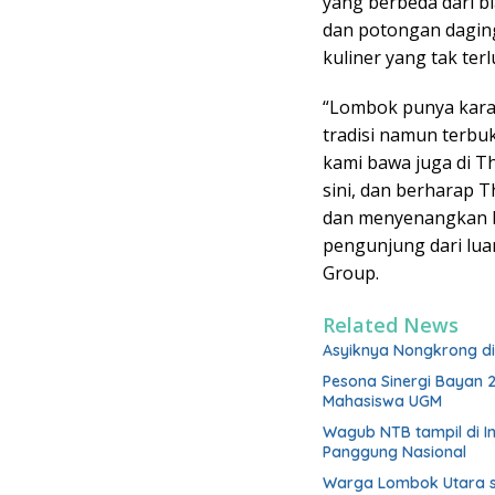
yang berbeda dari 
dan potongan dagin
kuliner yang tak ter
“Lombok punya kara
tradisi namun terbu
kami bawa juga di Th
sini, dan berharap T
dan menyenangkan 
pengunjung dari luar
Group.
Related News
Asyiknya Nongkrong di
Pesona Sinergi Bayan 
Mahasiswa UGM
Wagub NTB tampil di I
Panggung Nasional
Warga Lombok Utara si