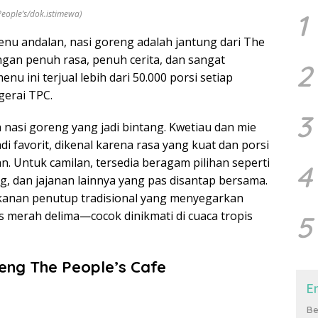
People’s/dok.istimewa)
1
enu andalan, nasi goreng adalah jantung dari The
gan penuh rasa, penuh cerita, dan sangat
2
nu ini terjual lebih dari 50.000 porsi setiap
gerai TPC.
3
asi goreng yang jadi bintang. Kwetiau dan mie
adi favorit, dikenal karena rasa yang kuat dan porsi
 Untuk camilan, tersedia beragam pilihan seperti
4
g, dan jajanan lainnya yang pas disantap bersama.
kanan penutup tradisional yang menyegarkan
es merah delima—cocok dinikmati di cuaca tropis
5
eng The People’s Cafe
E
Be