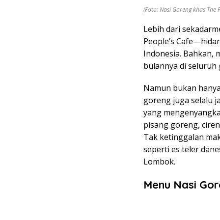
(Foto: Nasi Goreng khas The 
Lebih dari sekadarm
People’s Cafe—hidan
Indonesia. Bahkan, me
bulannya di seluruh 
Namun bukan hanya n
goreng juga selalu j
yang mengenyangkan.
pisang goreng, ciren
Tak ketinggalan ma
seperti es teler dan
Lombok.
Menu Nasi Gor