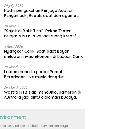
29 July 2026
Hadiri pengukuhan Penjaga Adat di
Pengembuk, Bupati: adat dan agama
harus saling menguatkan
20 May 2026
“Sajak di Balik Tirai”, Pekan Teater
Pelajar V NTB 2026 jadi ruang kreatif
generasi muda
5 April 2026
Nyangkar Carik: Saat adat Bayan
melawan invasi ekonomi di Labuan Carik
29 March 2026
Lautan manusia padati Pantai
Beraringan, live music dangdut
meriahkan momen Lebaran Ketupat di
KLU
26 March 2026
Wastra NTB siap mendunia, pameran di
Australia jadi pintu diplomasi budaya
internasional
nvironment
rita terupdate, aktual, dan terpercaya