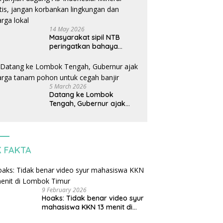
14 May 2026
Masyarakat sipil NTB
peringatkan bahaya
perjanjian dagang AS-
Indonesia: Mineral kritis,
jangan korbankan
lingkungan dan warga
5 March 2026
lokal
Datang ke Lombok
Tengah, Gubernur ajak
warga tanam pohon untuk
cegah banjir
K FAKTA
9 February 2026
Hoaks: Tidak benar video syur
mahasiswa KKN 13 menit di
Lombok Timur