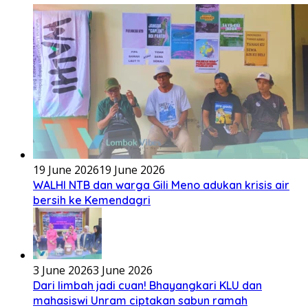
19 June 2026
19 June 2026
WALHI NTB dan warga Gili Meno adukan krisis air
bersih ke Kemendagri
3 June 2026
3 June 2026
Dari limbah jadi cuan! Bhayangkari KLU dan
mahasiswi Unram ciptakan sabun ramah