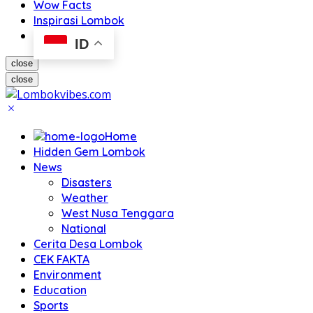
Wow Facts
Inspirasi Lombok
ID
close
close
Home
Hidden Gem Lombok
News
Disasters
Weather
West Nusa Tenggara
National
Cerita Desa Lombok
CEK FAKTA
Environment
Education
Sports