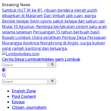
Skip
Breaking News
to
Sambut HUT RI ke-81, ribuan bendera merah putih
content
dibagikan di Mataram
Dari limbah jadi cuan, warga
Bentek belajar bikin spons sabut kelapa dan sabun cair
Mulai 10 Agustus, Rembiga berlakukan sistem satu arah
selama sepekan
Perjuangan 15 tahun berbuah hasil,
Bupati Lombok Utara serahkan Perbup Desa Persiapan
Murangga
Asyiknya Nongkrong di Anglo, surga kuliner
yang ramah kantong dan keluarga
Cerita Desa Lombok
Hidden gem Lombok
English Zone
Paid Content
Essays
Citizen Journalism