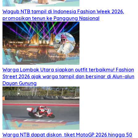
Wagub NTB tampil di Indonesia Fashion Week 2026,
promosikan tenun ke Panggung Nasional
Warga Lombok Utara siapkan outfit terbaikmu! Fashion
Street 2026 ajak warga tampil dan bersinar di Alun-alun
Dayan Gunung
Warga NTB dapat diskon tiket MotoGP 2026 hingga 50