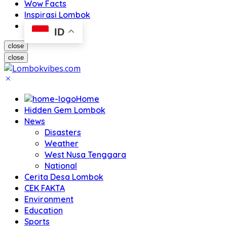
Wow Facts
Inspirasi Lombok
ID
close
close
Home
Hidden Gem Lombok
News
Disasters
Weather
West Nusa Tenggara
National
Cerita Desa Lombok
CEK FAKTA
Environment
Education
Sports