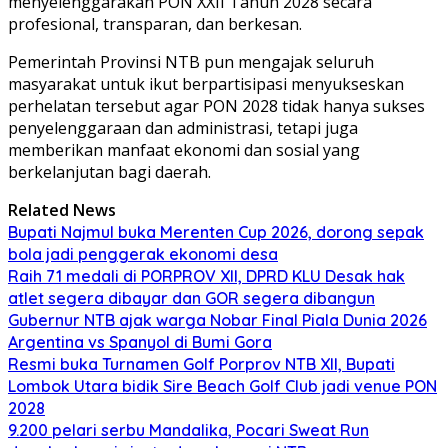
menyelenggarakan PON XXII Tahun 2028 secara
profesional, transparan, dan berkesan.
Pemerintah Provinsi NTB pun mengajak seluruh
masyarakat untuk ikut berpartisipasi menyukseskan
perhelatan tersebut agar PON 2028 tidak hanya sukses
penyelenggaraan dan administrasi, tetapi juga
memberikan manfaat ekonomi dan sosial yang
berkelanjutan bagi daerah.
Related News
Bupati Najmul buka Merenten Cup 2026, dorong sepak
bola jadi penggerak ekonomi desa
Raih 71 medali di PORPROV XII, DPRD KLU Desak hak
atlet segera dibayar dan GOR segera dibangun
Gubernur NTB ajak warga Nobar Final Piala Dunia 2026
Argentina vs Spanyol di Bumi Gora
Resmi buka Turnamen Golf Porprov NTB XII, Bupati
Lombok Utara bidik Sire Beach Golf Club jadi venue PON
2028
9.200 pelari serbu Mandalika, Pocari Sweat Run