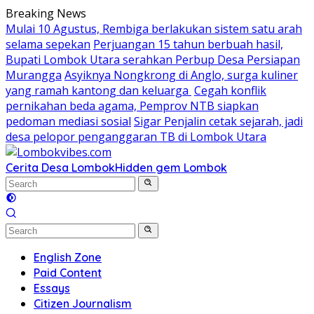
Skip
Breaking News
to
Mulai 10 Agustus, Rembiga berlakukan sistem satu arah
content
selama sepekan
Perjuangan 15 tahun berbuah hasil,
Bupati Lombok Utara serahkan Perbup Desa Persiapan
Murangga
Asyiknya Nongkrong di Anglo, surga kuliner
yang ramah kantong dan keluarga
Cegah konflik
pernikahan beda agama, Pemprov NTB siapkan
pedoman mediasi sosial
Sigar Penjalin cetak sejarah, jadi
desa pelopor penganggaran TB di Lombok Utara
Cerita Desa Lombok
Hidden gem Lombok
English Zone
Paid Content
Essays
Citizen Journalism