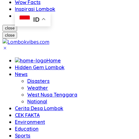
Wow Facts
Inspirasi Lombok
ID
close
close
Home
Hidden Gem Lombok
News
Disasters
Weather
West Nusa Tenggara
National
Cerita Desa Lombok
CEK FAKTA
Environment
Education
Sports