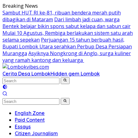
Skip
Breaking News
to
Sambut HUT RI ke-81, ribuan bendera merah putih
content
dibagikan di Mataram
Dari limbah jadi cuan, warga
Bentek belajar bikin spons sabut kelapa dan sabun cair
Mulai 10 Agustus, Rembiga berlakukan sistem satu arah
selama sepekan
Perjuangan 15 tahun berbuah hasil,
Bupati Lombok Utara serahkan Perbup Desa Persiapan
Murangga
Asyiknya Nongkrong di Anglo, surga kuliner
yang ramah kantong dan keluarga
Cerita Desa Lombok
Hidden gem Lombok
English Zone
Paid Content
Essays
Citizen Journalism