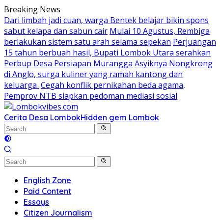
Skip
Breaking News
to
Dari limbah jadi cuan, warga Bentek belajar bikin spons
content
sabut kelapa dan sabun cair
Mulai 10 Agustus, Rembiga
berlakukan sistem satu arah selama sepekan
Perjuangan
15 tahun berbuah hasil, Bupati Lombok Utara serahkan
Perbup Desa Persiapan Murangga
Asyiknya Nongkrong
di Anglo, surga kuliner yang ramah kantong dan
keluarga
Cegah konflik pernikahan beda agama,
Pemprov NTB siapkan pedoman mediasi sosial
Cerita Desa Lombok
Hidden gem Lombok
English Zone
Paid Content
Essays
Citizen Journalism