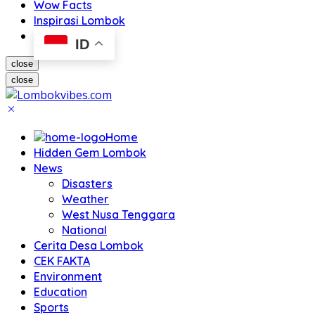
Wow Facts
Inspirasi Lombok
ID
close
close
Home
Hidden Gem Lombok
News
Disasters
Weather
West Nusa Tenggara
National
Cerita Desa Lombok
CEK FAKTA
Environment
Education
Sports