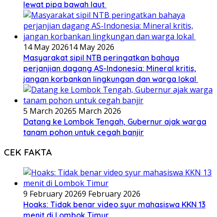
lewat pipa bawah laut
14 May 2026
14 May 2026
Masyarakat sipil NTB peringatkan bahaya
perjanjian dagang AS-Indonesia: Mineral kritis,
jangan korbankan lingkungan dan warga lokal
5 March 2026
5 March 2026
Datang ke Lombok Tengah, Gubernur ajak warga
tanam pohon untuk cegah banjir
CEK FAKTA
9 February 2026
9 February 2026
Hoaks: Tidak benar video syur mahasiswa KKN 13
menit di Lombok Timur