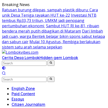
Skip
Breaking News
to
Ratusan burung dilepas, sampah plastik diburu: Cara
content
unik Desa Teniga rayakan HUT ke-22
Investasi NTB
tembus Rp33,73 triliun, UMKM jadi penopang
pertumbuhan ekonomi
Sambut HUT RI ke-81, ribuan
bendera merah putih dibagikan di Mataram
Dari limbah
jadi cuan, warga Bentek belajar bikin spons sabut kelapa
dan sabun cair
Mulai 10 Agustus, Rembiga berlakukan
sistem satu arah selama sepekan
Cerita Desa Lombok
Hidden gem Lombok
English Zone
Paid Content
Essays
Citizen Journalism