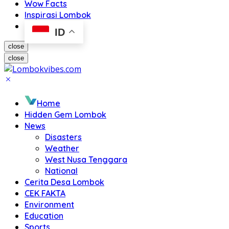
Wow Facts
Inspirasi Lombok
ID
close
close
Home
Hidden Gem Lombok
News
Disasters
Weather
West Nusa Tenggara
National
Cerita Desa Lombok
CEK FAKTA
Environment
Education
Sports