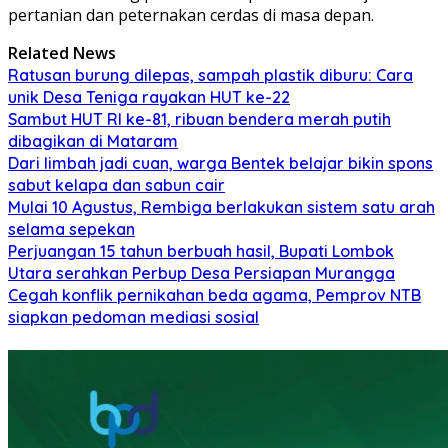
pertanian dan peternakan cerdas di masa depan.
Related News
Ratusan burung dilepas, sampah plastik diburu: Cara
unik Desa Teniga rayakan HUT ke-22
Sambut HUT RI ke-81, ribuan bendera merah putih
dibagikan di Mataram
Dari limbah jadi cuan, warga Bentek belajar bikin spons
sabut kelapa dan sabun cair
Mulai 10 Agustus, Rembiga berlakukan sistem satu arah
selama sepekan
Perjuangan 15 tahun berbuah hasil, Bupati Lombok
Utara serahkan Perbup Desa Persiapan Murangga
Cegah konflik pernikahan beda agama, Pemprov NTB
siapkan pedoman mediasi sosial