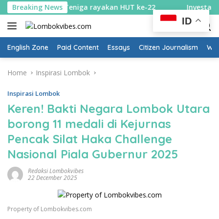
Skip
nik Desa Teniga rayakan HUT ke-22
Breaking News
Investasi NTB temb
to
ID
content
English Zone
Paid Content
Essays
Citizen Journalism
Wow
Home
Inspirasi Lombok
Inspirasi Lombok
Keren! Bakti Negara Lombok Utara
borong 11 medali di Kejurnas
Pencak Silat Haka Challenge
Nasional Piala Gubernur 2025
Redaksi Lombokvibes
22 December 2025
Property of Lombokvibes.com