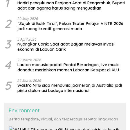
1
Hadiri pengukuhan Penjaga Adat di Pengembuk, Bupati:
adat dan agama harus saling menguatkan
2
20 May 2026
“Sajak di Balik Tirai”, Pekan Teater Pelajar V NTB 2026
jadi ruang kreatif generasi muda
3
5 April 2026
Nyangkar Carik: Saat adat Bayan melawan invasi
ekonomi di Labuan Carik
4
29 March 2026
Lautan manusia padati Pantai Beraringan, live music
dangdut meriahkan momen Lebaran Ketupat di KLU
5
26 March 2026
Wastra NTB siap mendunia, pameran di Australia jadi
pintu diplomasi budaya internasional
Environment
Berita terupdate, aktual, dan terpercaya seputar lingkungan