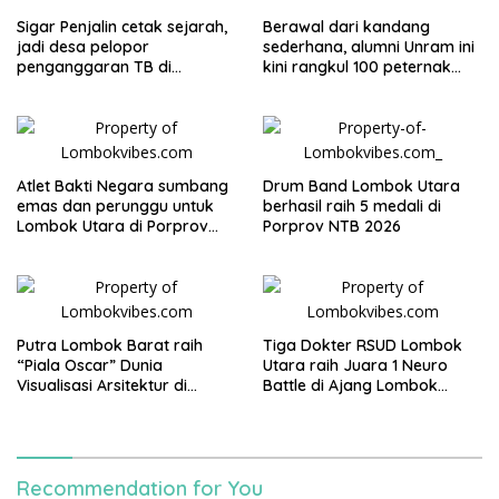
Sigar Penjalin cetak sejarah,
Berawal dari kandang
jadi desa pelopor
sederhana, alumni Unram ini
penganggaran TB di
kini rangkul 100 peternak
Lombok Utara
dan buka puluhan lapangan
kerja
Atlet Bakti Negara sumbang
Drum Band Lombok Utara
emas dan perunggu untuk
berhasil raih 5 medali di
Lombok Utara di Porprov
Porprov NTB 2026
NTB 2026
Putra Lombok Barat raih
Tiga Dokter RSUD Lombok
“Piala Oscar” Dunia
Utara raih Juara 1 Neuro
Visualisasi Arsitektur di
Battle di Ajang Lombok
Polandia
SYNAPS 2026
Recommendation for You