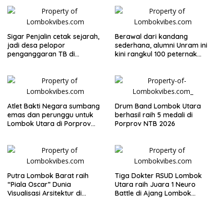
Sigar Penjalin cetak sejarah,
Berawal dari kandang
jadi desa pelopor
sederhana, alumni Unram ini
penganggaran TB di
kini rangkul 100 peternak
Lombok Utara
dan buka puluhan lapangan
kerja
Atlet Bakti Negara sumbang
Drum Band Lombok Utara
emas dan perunggu untuk
berhasil raih 5 medali di
Lombok Utara di Porprov
Porprov NTB 2026
NTB 2026
Putra Lombok Barat raih
Tiga Dokter RSUD Lombok
“Piala Oscar” Dunia
Utara raih Juara 1 Neuro
Visualisasi Arsitektur di
Battle di Ajang Lombok
Polandia
SYNAPS 2026