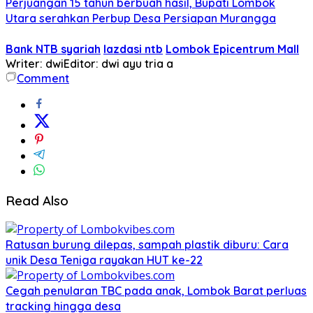
Perjuangan 15 tahun berbuah hasil, Bupati Lombok
Utara serahkan Perbup Desa Persiapan Murangga
Bank NTB syariah
lazdasi ntb
Lombok Epicentrum Mall
Writer: dwi
Editor: dwi ayu tria a
Comment
Read Also
Ratusan burung dilepas, sampah plastik diburu: Cara
unik Desa Teniga rayakan HUT ke-22
Cegah penularan TBC pada anak, Lombok Barat perluas
tracking hingga desa