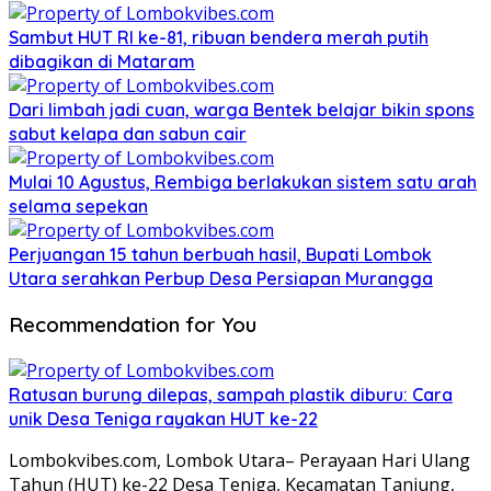
Sambut HUT RI ke-81, ribuan bendera merah putih
dibagikan di Mataram
Dari limbah jadi cuan, warga Bentek belajar bikin spons
sabut kelapa dan sabun cair
Mulai 10 Agustus, Rembiga berlakukan sistem satu arah
selama sepekan
Perjuangan 15 tahun berbuah hasil, Bupati Lombok
Utara serahkan Perbup Desa Persiapan Murangga
Recommendation for You
Ratusan burung dilepas, sampah plastik diburu: Cara
unik Desa Teniga rayakan HUT ke-22
Lombokvibes.com, Lombok Utara– Perayaan Hari Ulang
Tahun (HUT) ke-22 Desa Teniga, Kecamatan Tanjung,