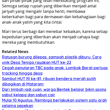
dan pihak-pihak yang telah mendukung program ini,
Semoga setiap rupiah yang diberikan menjadi amal
jariyah yang mengalir tanpa henti, membawa
keberkahan bagi para dermawan dan kebahagiaan bagi
anak-anak yatim yang kita cintai.
Mari terus berbagi dan menebar kebaikan, karena setiap
kepedulian yang diberikan akan menjadi cahaya bagi
mereka yang membutuhkan.
Related News
Ratusan burung dilepas, sampah plastik diburu: Cara
unik Desa Teniga rayakan HUT ke-22
Cegah penularan TBC pada anak, Lombok Barat perluas
tracking hingga desa
Sambut HUT RI ke-81, ribuan bendera merah putih
dibagikan di Mataram
Dari limbah jadi cuan, warga Bentek belajar bikin spons
sabut kelapa dan sabun cair
Mulai 10 Agustus, Rembiga berlakukan sistem satu arah
selama sepekan