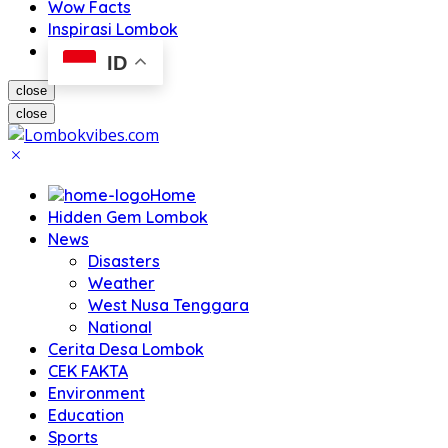
Wow Facts
Inspirasi Lombok
ID
close
close
Home
Hidden Gem Lombok
News
Disasters
Weather
West Nusa Tenggara
National
Cerita Desa Lombok
CEK FAKTA
Environment
Education
Sports