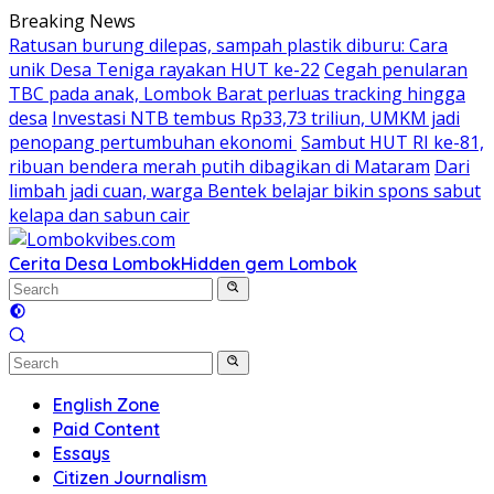
Skip
Breaking News
to
Ratusan burung dilepas, sampah plastik diburu: Cara
content
unik Desa Teniga rayakan HUT ke-22
Cegah penularan
TBC pada anak, Lombok Barat perluas tracking hingga
desa
Investasi NTB tembus Rp33,73 triliun, UMKM jadi
penopang pertumbuhan ekonomi
Sambut HUT RI ke-81,
ribuan bendera merah putih dibagikan di Mataram
Dari
limbah jadi cuan, warga Bentek belajar bikin spons sabut
kelapa dan sabun cair
Cerita Desa Lombok
Hidden gem Lombok
English Zone
Paid Content
Essays
Citizen Journalism