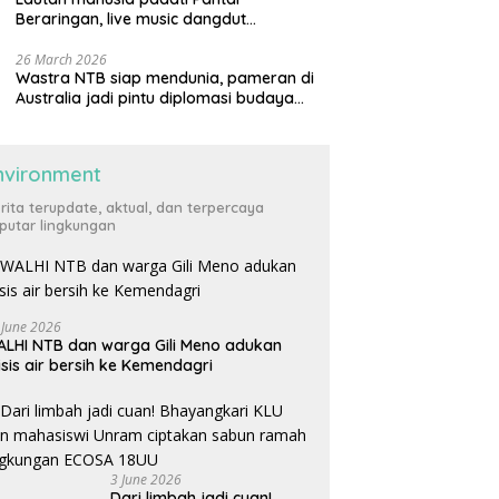
Beraringan, live music dangdut
meriahkan momen Lebaran Ketupat di
KLU
26 March 2026
Wastra NTB siap mendunia, pameran di
Australia jadi pintu diplomasi budaya
internasional
nvironment
rita terupdate, aktual, dan terpercaya
putar lingkungan
 June 2026
LHI NTB dan warga Gili Meno adukan
isis air bersih ke Kemendagri
3 June 2026
Dari limbah jadi cuan!