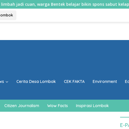
i cuan, warga Bentek belajar bikin spons sabut kelapa dan sabun
Lombok
ws
Cerita Desa Lombok
CEK FAKTA
Environment
E
Citizen Journalism
Wow Facts
Inspirasi Lombok
E-