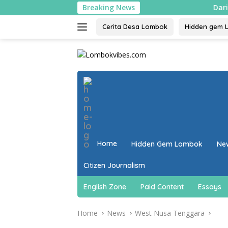
Skip
Breaking News
Dari limbah jad
to
content
Cerita Desa Lombok
Hidden gem 
close
Home
Hidden Gem Lombok
Ne
Citizen Journalism
English Zone
Paid Content
Essays
Home
News
West Nusa Tenggara