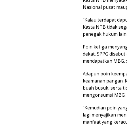
Nasional pusat mau
“Kalau terdapat da
Kasta NTB tidak se
penegak hukum lainn
Poin ketiga menyan
dekat, SPPG disebu
mendapatkan MBG, s
Adapun poin keempa
keamanan pangan. Ka
buah busuk, serta ti
mengonsumsi MBG.
“Kemudian poin yang
lagi menyajikan men
manfaat yang kerac