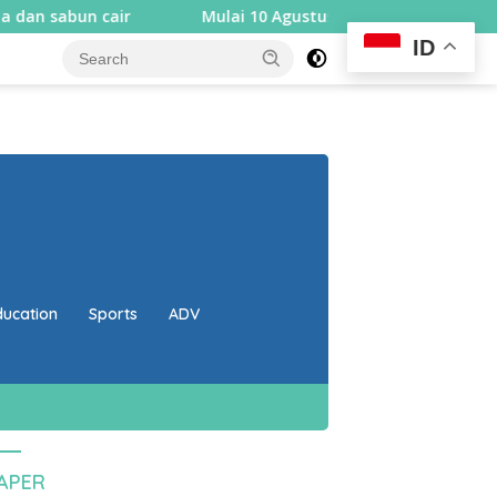
 cair
Mulai 10 Agustus, Rembiga berlakukan sistem sa
ID
close
ducation
Sports
ADV
PAPER