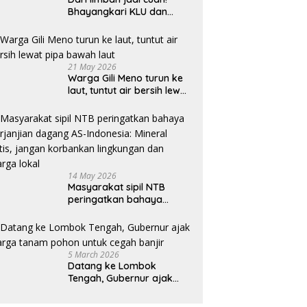
Bhayangkari KLU dan
mahasiswi Unram ciptakan
sabun ramah lingkungan
ECOSA 18UU
21 May 2026
Warga Gili Meno turun ke
laut, tuntut air bersih lewat
pipa bawah laut
14 May 2026
Masyarakat sipil NTB
peringatkan bahaya
perjanjian dagang AS-
Indonesia: Mineral kritis,
jangan korbankan
lingkungan dan warga
5 March 2026
lokal
Datang ke Lombok
Tengah, Gubernur ajak
warga tanam pohon untuk
cegah banjir