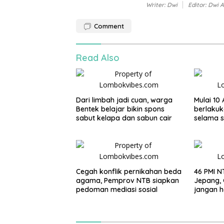
Writer: Dwi
Editor: Dwi 
Comment
Read Also
Dari limbah jadi cuan, warga
Mulai 10
Bentek belajar bikin spons
berlakuk
sabut kelapa dan sabun cair
selama 
Cegah konflik pernikahan beda
46 PMI N
agama, Pemprov NTB siapkan
Jepang, 
pedoman mediasi sosial
jangan h
gaya hi