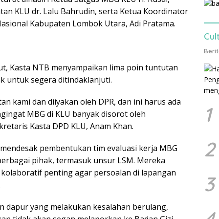
tan KLU dr. Lalu Bahrudin, serta Ketua Koordinator
Nasional Kabupaten Lombok Utara, Adi Pratama.
Cul
Beri
ut, Kasta NTB menyampaikan lima poin tuntutan
k untuk segera ditindaklanjuti.
tan kami dan diiyakan oleh DPR, dan ini harus ada
1
ngingat MBG di KLU banyak disorot oleh
ekretaris Kasta DPD KLU, Anam Khan.
2
a mendesak pembentukan tim evaluasi kerja MBG
berbagai pihak, termasuk unsur LSM. Mereka
kolaboratif penting agar persoalan di lapangan
3
.
an dapur yang melakukan kesalahan berulang,
4
an tidak akan segan melaporkan ke Badan Gizi