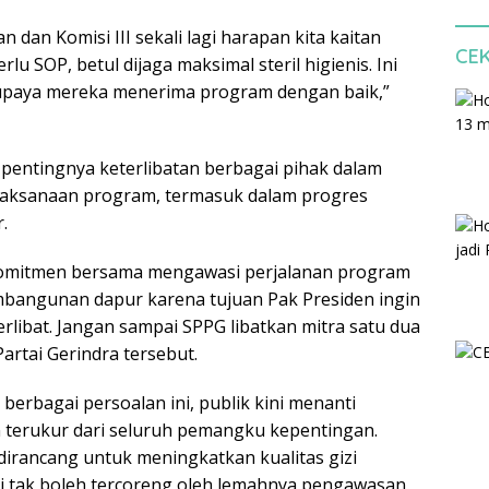
 dan Komisi III sekali lagi harapan kita kaitan
CE
u SOP, betul dijaga maksimal steril higienis. Ini
supaya mereka menerima program dengan baik,”
pentingnya keterlibatan berbagai pihak dalam
aksanaan program, termasuk dalam progres
.
komitmen bersama mengawasi perjalanan program
embangunan dapur karena tujuan Pak Presiden ingin
rlibat. Jangan sampai SPPG libatkan mitra satu dua
 Partai Gerindra tersebut.
erbagai persoalan ini, publik kini menanti
 terukur dari seluruh pemangku kepentingan.
rancang untuk meningkatkan kualitas gizi
ai tak boleh tercoreng oleh lemahnya pengawasan