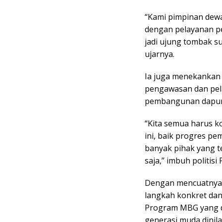
“Kami pimpinan dewan
dengan pelayanan perl
jadi ujung tombak 
ujarnya.
Ia juga menekankan 
pengawasan dan pel
pembangunan dapur
“Kita semua harus 
ini, baik progres p
banyak pihak yang te
saja,” imbuh politisi
Dengan mencuatnya b
langkah konkret dan
Program MBG yang di
generasi muda dinil