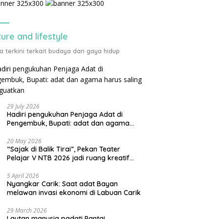
ture and lifestyle
ta terkini terkait budaya dan gaya hidup
29 July 2026
Hadiri pengukuhan Penjaga Adat di
Pengembuk, Bupati: adat dan agama
harus saling menguatkan
20 May 2026
“Sajak di Balik Tirai”, Pekan Teater
Pelajar V NTB 2026 jadi ruang kreatif
generasi muda
5 April 2026
Nyangkar Carik: Saat adat Bayan
melawan invasi ekonomi di Labuan Carik
29 March 2026
Lautan manusia padati Pantai