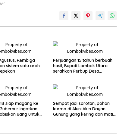
Ayu
 Agustus, Rembiga
Perjuangan 15 tahun berbuah
an sistem satu arah
hasil, Bupati Lombok Utara
sepekan
serahkan Perbup Desa
Persiapan Murangga
TB siap magang ke
Sempat jadi sorotan, pohon
Gubernur ingatkan
kurma di Alun-Alun Dayan
abiskan uang untuk
Gunung yang kering dan mati
dup
akan diganti