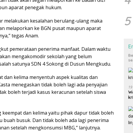
pun aparat penegak hukum.
5
pur melakukan kesalahan berulang-ulang maka
gan melaporkan ke BGN pusat maupun aparat
ya,” tegas Anam.
E
gkut pemerataan penerima manfaat. Dalam waktu
Be
t akan mengakomodir sekolah yang belum
se
alah satunya SDN 4 Sokong di Dusun Mengkudu.
t dan kelima menyentuh aspek kualitas dan
sta menegaskan tidak boleh lagi ada penyajian
19
dak boleh terjadi kasus keracunan setelah siswa
WA
kr
 keempat dan kelima yaitu pihak dapur tidak boleh
u buah busuk. Dan tidak boleh ada lagi penerima
unan setelah mengkonsumsi MBG,” lanjutnya.