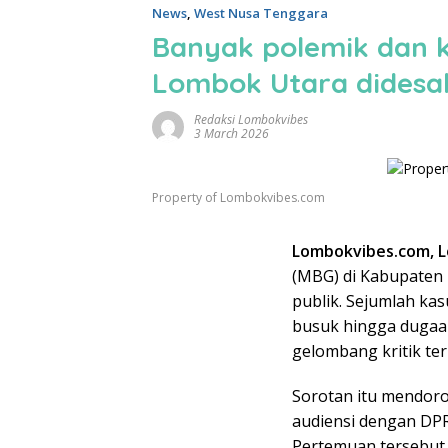
News
,
West Nusa Tenggara
Banyak polemik dan 
Lombok Utara didesa
Redaksi Lombokvibes
3 March 2026
Property of Lombokvibes.com
Lombokvibes.com, L
(MBG) di Kabupaten 
publik. Sejumlah ka
busuk hingga dugaa
gelombang kritik ter
Sorotan itu mendo
audiensi dengan DPR
Pertemuan tersebut 