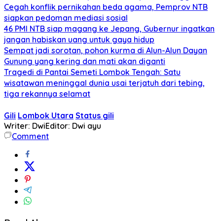
Cegah konflik pernikahan beda agama, Pemprov NTB
siapkan pedoman mediasi sosial
46 PMI NTB siap magang ke Jepang, Gubernur ingatkan
jangan habiskan uang untuk gaya hidup
Sempat jadi sorotan, pohon kurma di Alun-Alun Dayan
Gunung yang kering dan mati akan diganti
Tragedi di Pantai Semeti Lombok Tengah: Satu
wisatawan meninggal dunia usai terjatuh dari tebing,
tiga rekannya selamat
Gili
Lombok Utara
Status gili
Writer: Dwi
Editor: Dwi ayu
Comment