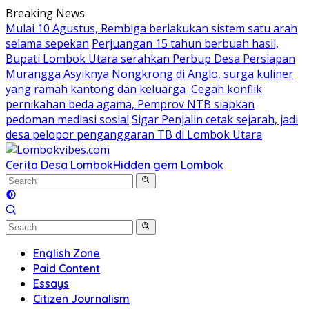
Skip
Breaking News
to
Mulai 10 Agustus, Rembiga berlakukan sistem satu arah
content
selama sepekan
Perjuangan 15 tahun berbuah hasil,
Bupati Lombok Utara serahkan Perbup Desa Persiapan
Murangga
Asyiknya Nongkrong di Anglo, surga kuliner
yang ramah kantong dan keluarga
Cegah konflik
pernikahan beda agama, Pemprov NTB siapkan
pedoman mediasi sosial
Sigar Penjalin cetak sejarah, jadi
desa pelopor penganggaran TB di Lombok Utara
Cerita Desa Lombok
Hidden gem Lombok
English Zone
Paid Content
Essays
Citizen Journalism