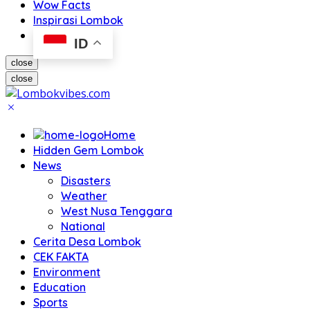
Wow Facts
Inspirasi Lombok
ID
close
close
Home
Hidden Gem Lombok
News
Disasters
Weather
West Nusa Tenggara
National
Cerita Desa Lombok
CEK FAKTA
Environment
Education
Sports