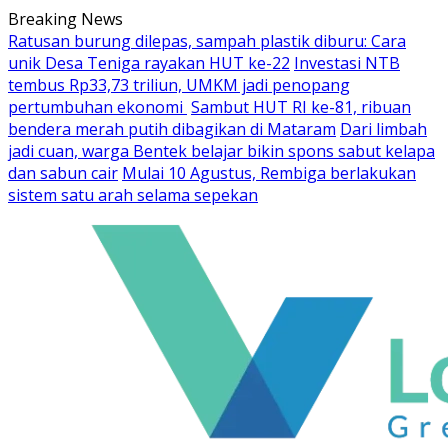
Skip
Breaking News
to
Ratusan burung dilepas, sampah plastik diburu: Cara
content
unik Desa Teniga rayakan HUT ke-22
Investasi NTB
tembus Rp33,73 triliun, UMKM jadi penopang
pertumbuhan ekonomi
Sambut HUT RI ke-81, ribuan
bendera merah putih dibagikan di Mataram
Dari limbah
jadi cuan, warga Bentek belajar bikin spons sabut kelapa
dan sabun cair
Mulai 10 Agustus, Rembiga berlakukan
sistem satu arah selama sepekan