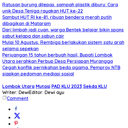
Ratusan burung dilepas, sampah plastik diburu: Cara
unik Desa Teniga rayakan HUT ke-22
Sambut HUT RI ke-81, ribuan bendera merah putih
dibagikan di Mataram
Dari limbah jadi cuan, warga Bentek belajar bikin spons
sabut kelapa dan sabun cair
Mulai 10 Agustus, Rembiga berlakukan sistem satu arah
selama sepekan
Perjuangan 15 tahun berbuah hasil, Bupati Lombok
Utara serahkan Perbup Desa Persiapan Murangga
Cegah konflik pernikahan beda agama, Pemprov NTB
siapkan pedoman mediasi sosial
Lombok Utara
Mutasi
PAD KLU 2023
Sekda KLU
Writer: Dewi
Editor: Dewi ayu
Comment