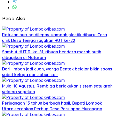
Read Also
Ratusan burung dilepas, sampah plastik diburu: Cara
unik Desa Teniga rayakan HUT ke-22
Sambut HUT RI ke-81, ribuan bendera merah putih
dibagikan di Mataram
Dari limbah jadi cuan, warga Bentek belajar bikin spons
sabut kelapa dan sabun cair
Mulai 10 Agustus, Rembiga berlakukan sistem satu arah
selama sepekan
Perjuangan 15 tahun berbuah hasil, Bupati Lombok
Utara serahkan Perbup Desa Persiapan Murangga