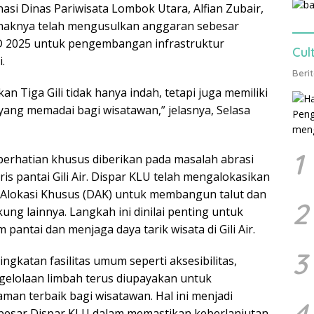
asi Dinas Pariwisata Lombok Utara, Alfian Zubair,
aknya telah mengusulkan anggaran sebesar
D 2025 untuk pengembangan infrastruktur
Cul
i.
Beri
an Tiga Gili tidak hanya indah, tetapi juga memiliki
yang memadai bagi wisatawan,” jelasnya, Selasa
1
perhatian khusus diberikan pada masalah abrasi
s pantai Gili Air. Dispar KLU telah mengalokasikan
a Alokasi Khusus (DAK) untuk membangun talut dan
2
ung lainnya. Langkah ini dinilai penting untuk
 pantai dan menjaga daya tarik wisata di Gili Air.
3
ingkatan fasilitas umum seperti aksesibilitas,
gelolaan limbah terus diupayakan untuk
an terbaik bagi wisatawan. Hal ini menjadi
4
i besar Dispar KLU dalam memastikan keberlanjutan