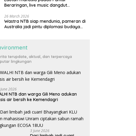
Beraringan, live music dangdut
meriahkan momen Lebaran Ketupat di
KLU
26 March 2026
Wastra NTB siap mendunia, pameran di
Australia jadi pintu diplomasi budaya
internasional
nvironment
rita terupdate, aktual, dan terpercaya
putar lingkungan
 June 2026
LHI NTB dan warga Gili Meno adukan
isis air bersih ke Kemendagri
3 June 2026
Dari limbah jadi cuan!