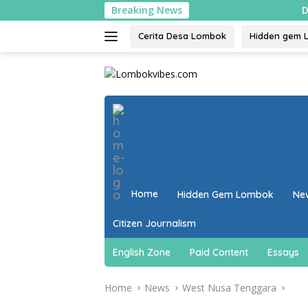
Skip
Breaking News
Dari limbah jad
to
content
Cerita Desa Lombok
Hidden gem 
close
Home
Hidden Gem Lombok
Ne
Citizen Journalism
English Zone
Paid Content
Essays
Home
News
West Nusa Tenggara