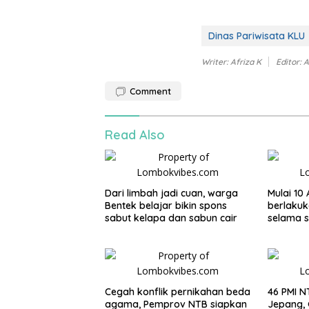
Dinas Pariwisata KLU
Writer: Afriza K
Editor: A
Comment
Read Also
Dari limbah jadi cuan, warga
Mulai 10
Bentek belajar bikin spons
berlakuk
sabut kelapa dan sabun cair
selama 
Cegah konflik pernikahan beda
46 PMI N
agama, Pemprov NTB siapkan
Jepang, 