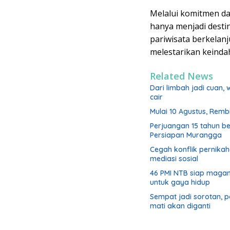
Melalui komitmen dan
hanya menjadi destin
pariwisata berkelan
melestarikan keinda
Related News
Dari limbah jadi cuan,
cair
Mulai 10 Agustus, Rem
Perjuangan 15 tahun b
Persiapan Murangga
Cegah konflik pernik
mediasi sosial
46 PMI NTB siap magan
untuk gaya hidup
Sempat jadi sorotan, 
mati akan diganti