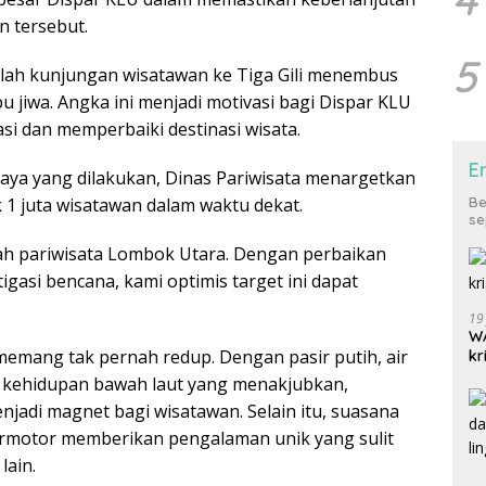
an tersebut.
5
lah kunjungan wisatawan ke Tiga Gili menembus
bu jiwa. Angka ini menjadi motivasi bagi Dispar KLU
si dan memperbaiki destinasi wisata.
E
ya yang dilakukan, Dinas Pariwisata menargetkan
1 juta wisatawan dalam waktu dekat.
Be
se
ajah pariwisata Lombok Utara. Dengan perbaikan
tigasi bencana, kami optimis target ini dapat
.
19
WA
 memang tak pernah redup. Dengan pasir putih, air
kr
an kehidupan bawah laut yang menakjubkan,
njadi magnet bagi wisatawan. Selain itu, suasana
rmotor memberikan pengalaman unik yang sulit
 lain.