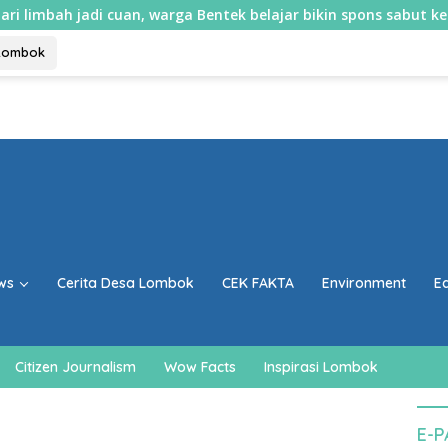
i cuan, warga Bentek belajar bikin spons sabut kelapa dan sabu
Lombok
ws
Cerita Desa Lombok
CEK FAKTA
Environment
E
Citizen Journalism
Wow Facts
Inspirasi Lombok
E-