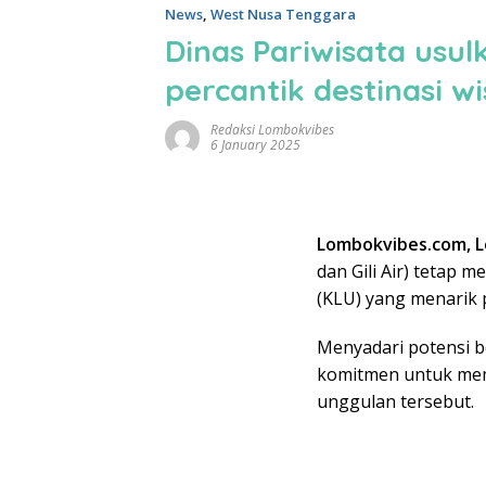
News
,
West Nusa Tenggara
Dinas Pariwisata usu
percantik destinasi wi
Redaksi Lombokvibes
6 January 2025
Lombokvibes.com, 
dan Gili Air) tetap 
(KLU) yang menarik
Menyadari potensi b
komitmen untuk mem
unggulan tersebut.