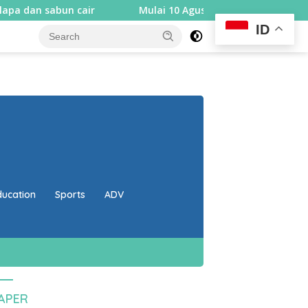
n cair
Mulai 10 Agustus, Rembiga berlakukan sistem s
ID
close
ducation
Sports
ADV
PAPER