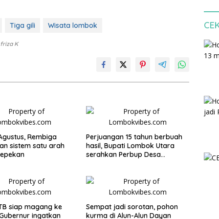
CE
Tiga gili
Wisata lombok
friza K
 Agustus, Rembiga
Perjuangan 15 tahun berbuah
an sistem satu arah
hasil, Bupati Lombok Utara
sepekan
serahkan Perbup Desa
Persiapan Murangga
TB siap magang ke
Sempat jadi sorotan, pohon
Gubernur ingatkan
kurma di Alun-Alun Dayan