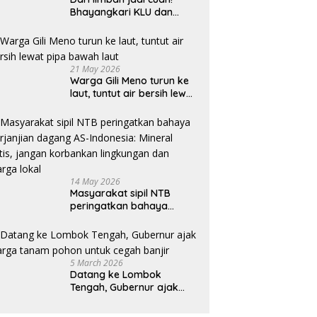
Bhayangkari KLU dan
mahasiswi Unram ciptakan
sabun ramah lingkungan
ECOSA 18UU
21 May 2026
Warga Gili Meno turun ke
laut, tuntut air bersih lewat
pipa bawah laut
14 May 2026
Masyarakat sipil NTB
peringatkan bahaya
perjanjian dagang AS-
Indonesia: Mineral kritis,
jangan korbankan
lingkungan dan warga
5 March 2026
lokal
Datang ke Lombok
Tengah, Gubernur ajak
warga tanam pohon untuk
cegah banjir