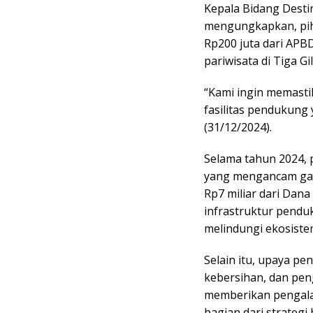
Kepala Bidang Destin
mengungkapkan, pih
Rp200 juta dari APB
pariwisata di Tiga Gil
“Kami ingin memastik
fasilitas pendukung 
(31/12/2024).
Selama tahun 2024, 
yang mengancam gari
Rp7 miliar dari Dan
infrastruktur penduk
melindungi ekosistem
Selain itu, upaya pen
kebersihan, dan pen
memberikan pengalam
bagian dari strateg