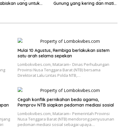
abiskan uang untuk
Gunung yang kering dan mati
dup
akan diganti
Mulai 10 Agustus, Rembiga berlakukan sistem
satu arah selama sepekan
Lombokvibes.com, Mataram– Dinas Perhubungan
ang
Provinsi Nusa Tenggara Barat (NTB) bersama
Direktorat Lalu Lintas Polda NTB,…
Cegah konflik pernikahan beda agama,
apan
Pemprov NTB siapkan pedoman mediasi sosial
Lombokvibes.com, Mataram– Pemerintah Provinsi
njang
Nusa Tenggara Barat (NTB) mendorong penyusunan
ri
pedoman mediasi sosial sebagai upaya…