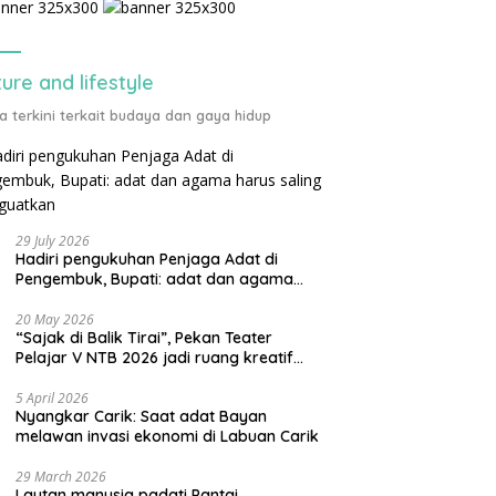
ture and lifestyle
ta terkini terkait budaya dan gaya hidup
29 July 2026
Hadiri pengukuhan Penjaga Adat di
Pengembuk, Bupati: adat dan agama
harus saling menguatkan
20 May 2026
“Sajak di Balik Tirai”, Pekan Teater
Pelajar V NTB 2026 jadi ruang kreatif
generasi muda
5 April 2026
Nyangkar Carik: Saat adat Bayan
melawan invasi ekonomi di Labuan Carik
29 March 2026
Lautan manusia padati Pantai