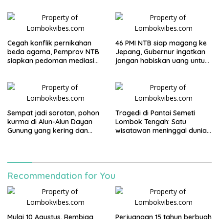
Cegah konflik pernikahan
46 PMI NTB siap magang ke
beda agama, Pemprov NTB
Jepang, Gubernur ingatkan
siapkan pedoman mediasi
jangan habiskan uang untuk
sosial
gaya hidup
Sempat jadi sorotan, pohon
Tragedi di Pantai Semeti
kurma di Alun-Alun Dayan
Lombok Tengah: Satu
Gunung yang kering dan
wisatawan meninggal dunia
mati akan diganti
usai terjatuh dari tebing, tiga
rekannya selamat
Recommendation for You
Mulai 10 Agustus, Rembiga
Perjuangan 15 tahun berbuah