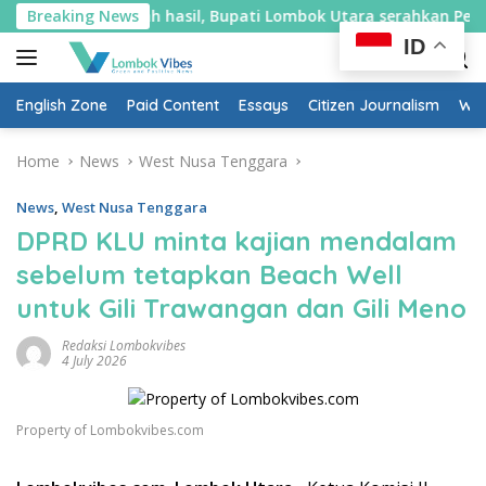
Skip
 Lombok Utara serahkan Perbup Desa Persiapan Murangga
Breaking News
to
ID
content
English Zone
Paid Content
Essays
Citizen Journalism
Wow
Home
News
West Nusa Tenggara
News
,
West Nusa Tenggara
DPRD KLU minta kajian mendalam
sebelum tetapkan Beach Well
untuk Gili Trawangan dan Gili Meno
Redaksi Lombokvibes
4 July 2026
Property of Lombokvibes.com