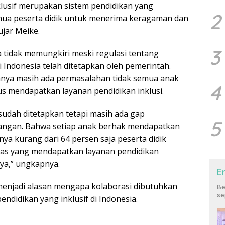
klusif merupakan sistem pendidikan yang
2
a peserta didik untuk menerima keragaman dan
ujar Meike.
3
a tidak memungkiri meski regulasi tentang
di Indonesia telah ditetapkan oleh pemerintah.
anya masih ada permasalahan tidak semua anak
4
 mendapatkan layanan pendidikan inklusi.
sudah ditetapkan tetapi masih ada gap
5
pangan. Bahwa setiap anak berhak mendapatkan
nya kurang dari 64 persen saja peserta didik
tas yang mendapatkan layanan pendidikan
ya,” ungkapnya.
E
 menjadi alasan mengapa kolaborasi dibutuhkan
Be
se
ndidikan yang inklusif di Indonesia.