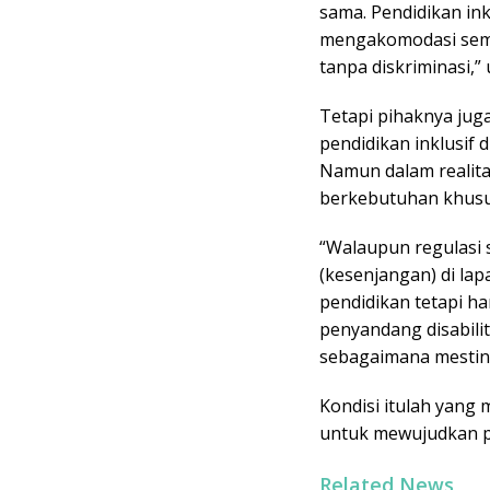
sama. Pendidikan in
mengakomodasi semu
tanpa diskriminasi,” 
Tetapi pihaknya jug
pendidikan inklusif 
Namun dalam realit
berkebutuhan khusus
“Walaupun regulasi 
(kesenjangan) di la
pendidikan tetapi ha
penyandang disabili
sebagaimana mestin
Kondisi itulah yang
untuk mewujudkan pe
Related News