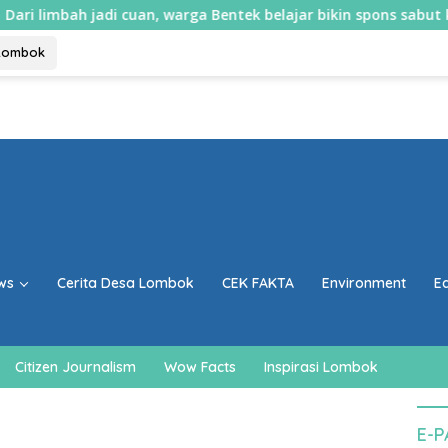
i cuan, warga Bentek belajar bikin spons sabut kelapa dan sabun
Lombok
ws
Cerita Desa Lombok
CEK FAKTA
Environment
E
Citizen Journalism
Wow Facts
Inspirasi Lombok
E-