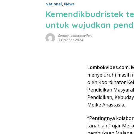
National
,
News
Kemendikbudristek te
untuk wujudkan pendid
Redaksi Lombokvibes
3 October 2024
Lombokvibes.com, 
menyeluruh) masih me
oleh Koordinator Kel
Pendidikan Masyara
Pendidikan, Kebuday
Meike Anastasia.
“Pentingnya kolabora
tanah air,” ujar Mei
pembukaan Malang A