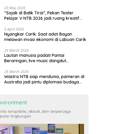
harus saling menguatkan
20 May 2026
“Sajak di Balik Tirai”, Pekan Teater
Pelajar V NTB 2026 jadi ruang kreatif
generasi muda
5 April 2026
Nyangkar Carik: Saat adat Bayan
melawan invasi ekonomi di Labuan Carik
29 March 2026
Lautan manusia padati Pantai
Beraringan, live music dangdut
meriahkan momen Lebaran Ketupat di
KLU
26 March 2026
Wastra NTB siap mendunia, pameran di
Australia jadi pintu diplomasi budaya
internasional
nvironment
rita terupdate, aktual, dan terpercaya
putar lingkungan