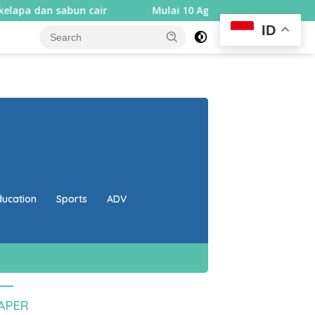
 cair
Mulai 10 Agustus, Rembiga berlakukan sistem sa
ID
close
ducation
Sports
ADV
PAPER