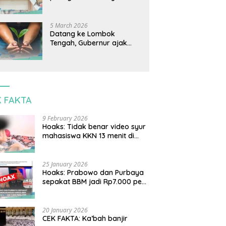
perjanjian dagang AS-
Indonesia: Mineral kritis,
jangan korbankan
5 March 2026
lingkungan dan warga
Datang ke Lombok
lokal
Tengah, Gubernur ajak
warga tanam pohon untuk
cegah banjir
K FAKTA
9 February 2026
Hoaks: Tidak benar video syur
mahasiswa KKN 13 menit di
Lombok Timur
25 January 2026
Hoaks: Prabowo dan Purbaya
sepakat BBM jadi Rp7.000 per
liter
20 January 2026
CEK FAKTA: Ka’bah banjir