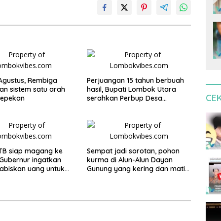
 Agustus, Rembiga
Perjuangan 15 tahun berbuah
an sistem satu arah
hasil, Bupati Lombok Utara
CE
sepekan
serahkan Perbup Desa
Persiapan Murangga
TB siap magang ke
Sempat jadi sorotan, pohon
Gubernur ingatkan
kurma di Alun-Alun Dayan
abiskan uang untuk
Gunung yang kering dan mati
dup
akan diganti