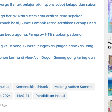
 warga Bentek belajar bikin spons sabut kelapa dan sabun
biga berlakukan sistem satu arah selama sepekan
erbuah hasil, Bupati Lombok Utara serahkan Perbup Desa
ahan beda agama, Pemprov NTB siapkan pedoman
19
WA
g ke Jepang, Gubernur ingatkan jangan habiskan uang
kr
pohon kurma di Alun-Alun Dayan Gunung yang kering dan
husus
Kemendikbudristek
Malang Autism Summit
t 2024
MAS 24
Pendidikan inklusi
i Ayu