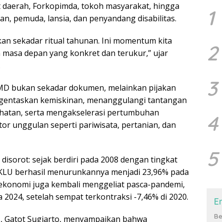
t daerah, Forkopimda, tokoh masyarakat, hingga
1
n, pemuda, lansia, dan penyandang disabilitas.
an sekadar ritual tahunan. Ini momentum kita
2
 masa depan yang konkret dan terukur,” ujar
.
3
MD bukan sekadar dokumen, melainkan pijakan
ngentaskan kemiskinan, menanggulangi tantangan
ehatan, serta mengakselerasi pertumbuhan
4
or unggulan seperti pariwisata, pertanian, dan
5
t disorot: sejak berdiri pada 2008 dengan tingkat
 KLU berhasil menurunkannya menjadi 23,96% pada
ekonomi juga kembali menggeliat pasca-pandemi,
2024, setelah sempat terkontraksi -7,46% di 2020.
E
Be
, Gatot Sugiarto, menyampaikan bahwa