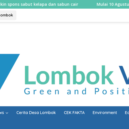
apa dan sabun cair
Mulai 10 Agustus, Rembiga berlakuk
Lombok
ws
Cerita Desa Lombok
CEK FAKTA
Environment
E