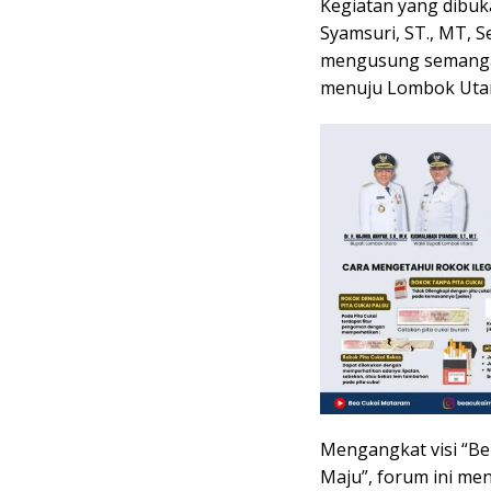
Kegiatan yang dibuk
Syamsuri, ST., MT, S
mengusung semangat 
menuju Lombok Utar
Mengangkat visi “B
Maju”, forum ini men