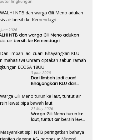
putar lingkungan
 June 2026
LHI NTB dan warga Gili Meno adukan
isis air bersih ke Kemendagri
3 June 2026
Dari limbah jadi cuan!
Bhayangkari KLU dan
mahasiswi Unram ciptakan
sabun ramah lingkungan
ECOSA 18UU
21 May 2026
Warga Gili Meno turun ke
laut, tuntut air bersih lewat
pipa bawah laut