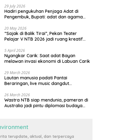
29 July 2026
Hadiri pengukuhan Penjaga Adat di
Pengembuk, Bupati: adat dan agama
harus saling menguatkan
20 May 2026
“Sajak di Balik Tirai”, Pekan Teater
Pelajar V NTB 2026 jadi ruang kreatif
generasi muda
5 April 2026
Nyangkar Carik: Saat adat Bayan
melawan invasi ekonomi di Labuan Carik
29 March 2026
Lautan manusia padati Pantai
Beraringan, live music dangdut
meriahkan momen Lebaran Ketupat di
KLU
26 March 2026
Wastra NTB siap mendunia, pameran di
Australia jadi pintu diplomasi budaya
internasional
nvironment
rita terupdate, aktual, dan terpercaya