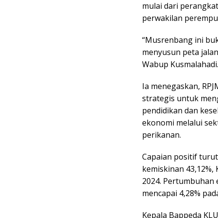
mulai dari perangka
perwakilan perempua
“Musrenbang ini buk
menyusun peta jalan
Wabup Kusmalahadi
Ia menegaskan, RPJ
strategis untuk me
pendidikan dan kes
ekonomi melalui sekt
perikanan.
Capaian positif turu
kemiskinan 43,12%,
2024. Pertumbuhan 
mencapai 4,28% pada 
Kepala Bappeda KLU