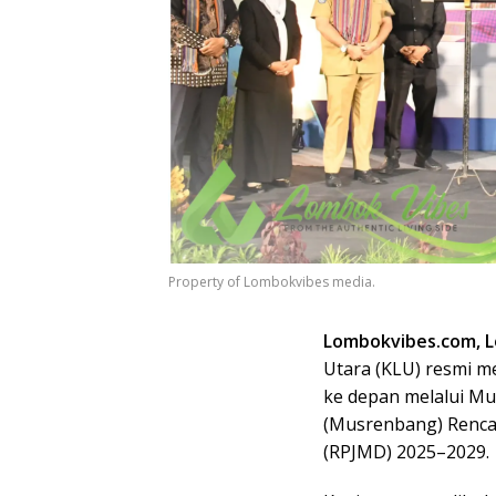
Property of Lombokvibes media.
Lombokvibes.com, 
Utara (KLU) resmi m
ke depan melalui 
(Musrenbang) Renc
(RPJMD) 2025–2029.