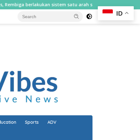
an sistem satu arah selama sepekan
Perjuangan 15 tah
ID
close
ducation
Sports
ADV