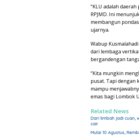
“KLU adalah daerah
RPJMD. Ini menunjuk
membangun pondasi 
ujarnya.
Wabup Kusmalahadi 
dari lembaga vertik
bergandengan tang
“Kita mungkin mengh
pusat. Tapi dengan ke
mampu menjawabnya.
emas bagi Lombok Ut
Related News
Dari limbah jadi cuan,
cair
Mulai 10 Agustus, Rem