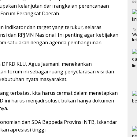
se
upakan kelanjutan dari rangkaian perencanaan
 Forum Perangkat Daerah.
 indikator dan target yang terukur, selaras
19
si dan RPJMN Nasional. Ini penting agar kebijakan
WA
kr
lam satu arah dengan agenda pembangunan
ua DPRD KLU, Agus Jasmani, menekankan
an forum ini sebagai ruang penyelarasan visi dan
kebutuhan nyata masyarakat.
ng terbatas, kita harus cermat dalam menetapkan
MD ini harus menjadi solusi, bukan hanya dokumen
nya.
konomian dan SDA Bappeda Provinsi NTB, Iskandar
an apresiasi tinggi.