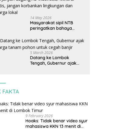
14 May 2026
Masyarakat sipil NTB
peringatkan bahaya
perjanjian dagang AS-
Indonesia: Mineral kritis,
jangan korbankan
lingkungan dan warga
5 March 2026
lokal
Datang ke Lombok
Tengah, Gubernur ajak
warga tanam pohon untuk
cegah banjir
K FAKTA
9 February 2026
Hoaks: Tidak benar video syur
mahasiswa KKN 13 menit di
Lombok Timur