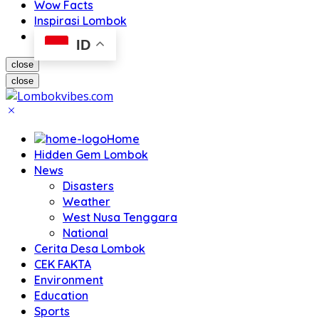
Wow Facts
Inspirasi Lombok
ID
close
close
Home
Hidden Gem Lombok
News
Disasters
Weather
West Nusa Tenggara
National
Cerita Desa Lombok
CEK FAKTA
Environment
Education
Sports