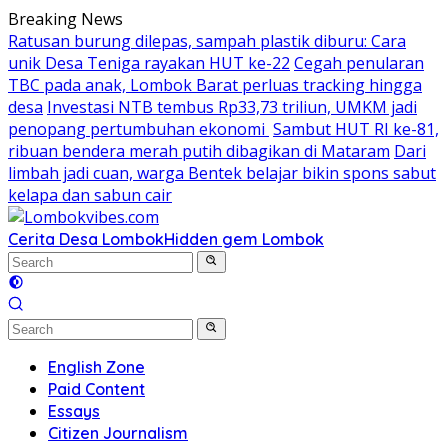
Skip
Breaking News
to
Ratusan burung dilepas, sampah plastik diburu: Cara
content
unik Desa Teniga rayakan HUT ke-22
Cegah penularan
TBC pada anak, Lombok Barat perluas tracking hingga
desa
Investasi NTB tembus Rp33,73 triliun, UMKM jadi
penopang pertumbuhan ekonomi
Sambut HUT RI ke-81,
ribuan bendera merah putih dibagikan di Mataram
Dari
limbah jadi cuan, warga Bentek belajar bikin spons sabut
kelapa dan sabun cair
Cerita Desa Lombok
Hidden gem Lombok
English Zone
Paid Content
Essays
Citizen Journalism