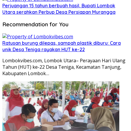
Perjuangan 15 tahun berbuah hasil, Bupati Lombok
Utara serahkan Perbup Desa Persiapan Murangga
Recommendation for You
Ratusan burung dilepas, sampah plastik diburu: Cara
unik Desa Teniga rayakan HUT ke-22
Lombokvibes.com, Lombok Utara– Perayaan Hari Ulang
Tahun (HUT) ke-22 Desa Teniga, Kecamatan Tanjung,
Kabupaten Lombok…