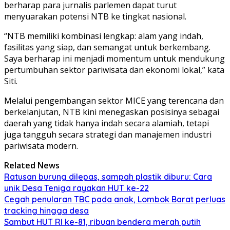
berharap para jurnalis parlemen dapat turut
menyuarakan potensi NTB ke tingkat nasional.
“NTB memiliki kombinasi lengkap: alam yang indah,
fasilitas yang siap, dan semangat untuk berkembang.
Saya berharap ini menjadi momentum untuk mendukung
pertumbuhan sektor pariwisata dan ekonomi lokal,” kata
Siti.
Melalui pengembangan sektor MICE yang terencana dan
berkelanjutan, NTB kini menegaskan posisinya sebagai
daerah yang tidak hanya indah secara alamiah, tetapi
juga tangguh secara strategi dan manajemen industri
pariwisata modern.
Related News
Ratusan burung dilepas, sampah plastik diburu: Cara
unik Desa Teniga rayakan HUT ke-22
Cegah penularan TBC pada anak, Lombok Barat perluas
tracking hingga desa
Sambut HUT RI ke-81, ribuan bendera merah putih