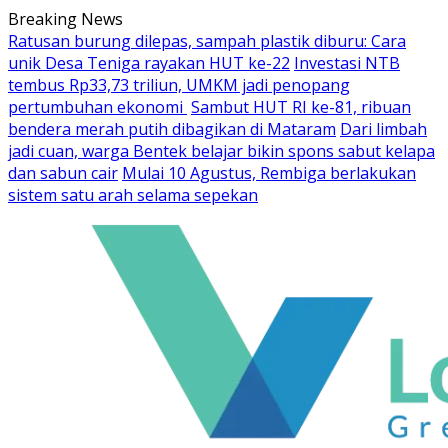
Skip
Breaking News
to
Ratusan burung dilepas, sampah plastik diburu: Cara
content
unik Desa Teniga rayakan HUT ke-22
Investasi NTB
tembus Rp33,73 triliun, UMKM jadi penopang
pertumbuhan ekonomi
Sambut HUT RI ke-81, ribuan
bendera merah putih dibagikan di Mataram
Dari limbah
jadi cuan, warga Bentek belajar bikin spons sabut kelapa
dan sabun cair
Mulai 10 Agustus, Rembiga berlakukan
sistem satu arah selama sepekan