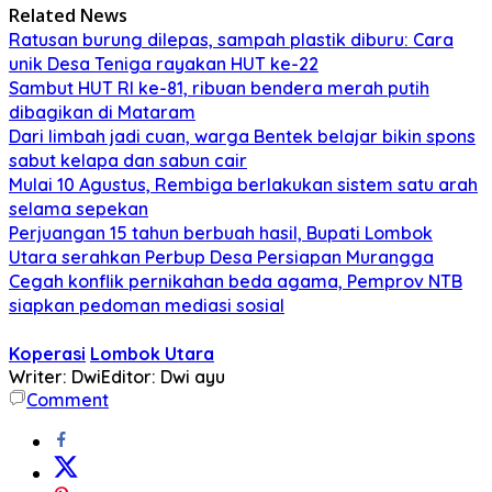
Related News
Ratusan burung dilepas, sampah plastik diburu: Cara
unik Desa Teniga rayakan HUT ke-22
Sambut HUT RI ke-81, ribuan bendera merah putih
dibagikan di Mataram
Dari limbah jadi cuan, warga Bentek belajar bikin spons
sabut kelapa dan sabun cair
Mulai 10 Agustus, Rembiga berlakukan sistem satu arah
selama sepekan
Perjuangan 15 tahun berbuah hasil, Bupati Lombok
Utara serahkan Perbup Desa Persiapan Murangga
Cegah konflik pernikahan beda agama, Pemprov NTB
siapkan pedoman mediasi sosial
Koperasi
Lombok Utara
Writer: Dwi
Editor: Dwi ayu
Comment