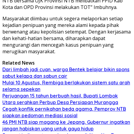
NTB bersama OJK Provinsi NTB melibatkan PPID Kab
Kota dan OPD Provinsi melakukan TOT” Imbuhnya.
Masyarakat diimbau untuk segera melaporkan setiap
kejadian penipuan yang mereka alami kepada pihak
berwenang atau kepolisian setempat. Dengan kerjasama
dan kehati-hatian bersama, diharapkan dapat
mengurangi dan mencegah kasus penipuan yang
merugikan masyarakat.
Related News
Dari limbah jadi cuan, warga Bentek belajar bikin spons
sabut kelapa dan sabun cair
Mulai 10 Agustus, Rembiga berlakukan sistem satu arah
selama sepekan
Perjuangan 15 tahun berbuah hasil, Bupati Lombok
Utara serahkan Perbup Desa Persiapan Murangga
Cegah konflik pernikahan beda agama, Pemprov NTB
siapkan pedoman mediasi sosial
46 PMI NTB siap magang ke Jepang, Gubernur ingatkan
jangan habiskan uang untuk gaya hidup