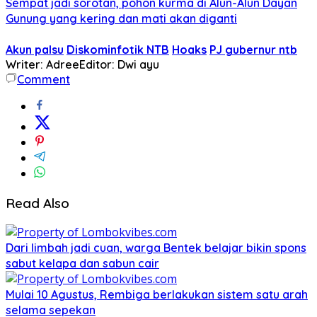
Sempat jadi sorotan, pohon kurma di Alun-Alun Dayan
Gunung yang kering dan mati akan diganti
Akun palsu
Diskominfotik NTB
Hoaks
PJ gubernur ntb
Writer: Adree
Editor: Dwi ayu
Comment
Read Also
Dari limbah jadi cuan, warga Bentek belajar bikin spons
sabut kelapa dan sabun cair
Mulai 10 Agustus, Rembiga berlakukan sistem satu arah
selama sepekan