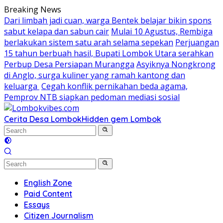
Skip
Breaking News
to
Dari limbah jadi cuan, warga Bentek belajar bikin spons
content
sabut kelapa dan sabun cair
Mulai 10 Agustus, Rembiga
berlakukan sistem satu arah selama sepekan
Perjuangan
15 tahun berbuah hasil, Bupati Lombok Utara serahkan
Perbup Desa Persiapan Murangga
Asyiknya Nongkrong
di Anglo, surga kuliner yang ramah kantong dan
keluarga
Cegah konflik pernikahan beda agama,
Pemprov NTB siapkan pedoman mediasi sosial
Cerita Desa Lombok
Hidden gem Lombok
English Zone
Paid Content
Essays
Citizen Journalism