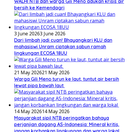
WALHI NTB dan warga Gili Meno adukan krisis air
bersih ke Kemendagri
3 June 2026
3 June 2026
Dari limbah jadi cuan! Bhayangkari KLU dan
mahasiswi Unram ciptakan sabun ramah
lingkungan ECOSA 18UU
21 May 2026
21 May 2026
Warga Gili Meno turun ke laut, tuntut air bersih
lewat pipa bawah laut
14 May 2026
14 May 2026
Masyarakat sipil NTB peringatkan bahaya
perjanjian dagang AS-Indonesia: Mineral kritis,
jangan korbankan lingkungan dan warga lokal