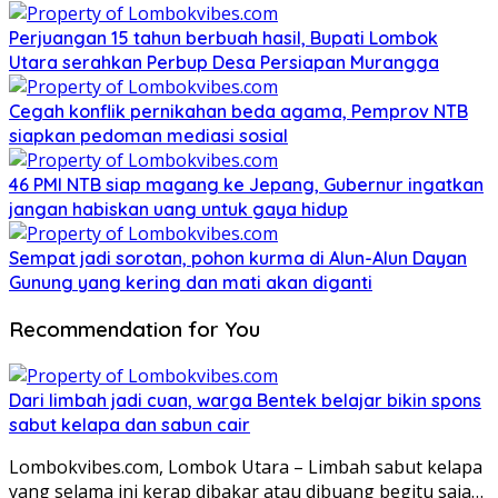
Perjuangan 15 tahun berbuah hasil, Bupati Lombok
Utara serahkan Perbup Desa Persiapan Murangga
Cegah konflik pernikahan beda agama, Pemprov NTB
siapkan pedoman mediasi sosial
46 PMI NTB siap magang ke Jepang, Gubernur ingatkan
jangan habiskan uang untuk gaya hidup
Sempat jadi sorotan, pohon kurma di Alun-Alun Dayan
Gunung yang kering dan mati akan diganti
Recommendation for You
Dari limbah jadi cuan, warga Bentek belajar bikin spons
sabut kelapa dan sabun cair
Lombokvibes.com, Lombok Utara – Limbah sabut kelapa
yang selama ini kerap dibakar atau dibuang begitu saja…