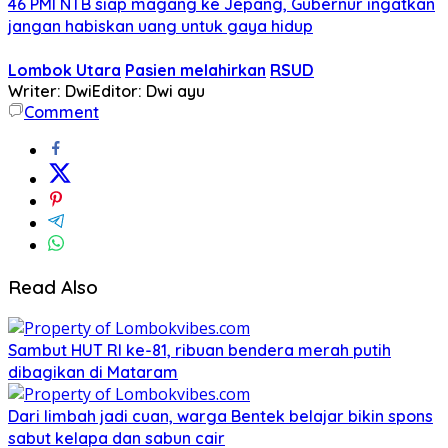
46 PMI NTB siap magang ke Jepang, Gubernur ingatkan
jangan habiskan uang untuk gaya hidup
Lombok Utara
Pasien melahirkan
RSUD
Writer: Dwi
Editor: Dwi ayu
Comment
Read Also
Sambut HUT RI ke-81, ribuan bendera merah putih
dibagikan di Mataram
Dari limbah jadi cuan, warga Bentek belajar bikin spons
sabut kelapa dan sabun cair