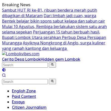
Skip
Breaking News
to
Sambut HUT RI ke-81, ribuan bendera merah putih
content
dibagikan di Mataram
Dari limbah jadi cuan, warga
Bentek belajar bikin spons sabut kelapa dan sabun cair
Mulai 10 Agustus, Rembiga berlakukan sistem satu arah
selama sepekan
Perjuangan 15 tahun berbuah hasil,
Bupati Lombok Utara serahkan Perbup Desa Persiapan
Murangga
Asyiknya Nongkrong di Anglo, surga kuliner
yang ramah kantong dan keluarga
Cerita Desa Lombok
Hidden gem Lombok
English Zone
Paid Content
Essays
Citizen Journalism