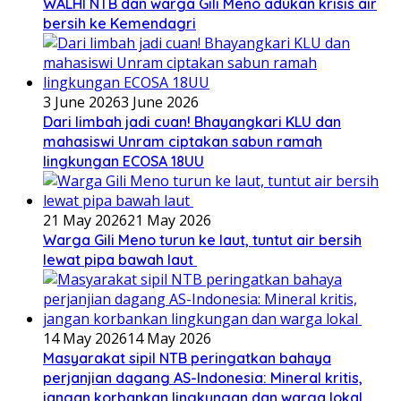
WALHI NTB dan warga Gili Meno adukan krisis air
bersih ke Kemendagri
3 June 2026
3 June 2026
Dari limbah jadi cuan! Bhayangkari KLU dan
mahasiswi Unram ciptakan sabun ramah
lingkungan ECOSA 18UU
21 May 2026
21 May 2026
Warga Gili Meno turun ke laut, tuntut air bersih
lewat pipa bawah laut
14 May 2026
14 May 2026
Masyarakat sipil NTB peringatkan bahaya
perjanjian dagang AS-Indonesia: Mineral kritis,
jangan korbankan lingkungan dan warga lokal