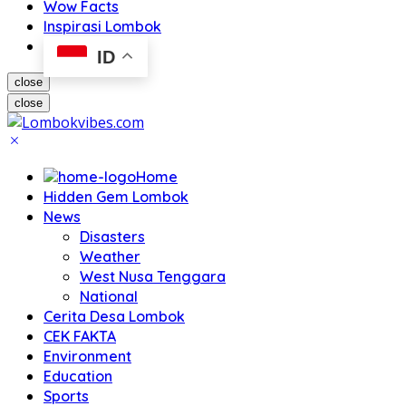
Wow Facts
Inspirasi Lombok
ID
close
close
Home
Hidden Gem Lombok
News
Disasters
Weather
West Nusa Tenggara
National
Cerita Desa Lombok
CEK FAKTA
Environment
Education
Sports