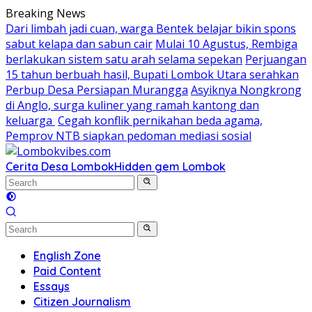
Skip
Breaking News
to
Dari limbah jadi cuan, warga Bentek belajar bikin spons
content
sabut kelapa dan sabun cair
Mulai 10 Agustus, Rembiga
berlakukan sistem satu arah selama sepekan
Perjuangan
15 tahun berbuah hasil, Bupati Lombok Utara serahkan
Perbup Desa Persiapan Murangga
Asyiknya Nongkrong
di Anglo, surga kuliner yang ramah kantong dan
keluarga
Cegah konflik pernikahan beda agama,
Pemprov NTB siapkan pedoman mediasi sosial
Cerita Desa Lombok
Hidden gem Lombok
English Zone
Paid Content
Essays
Citizen Journalism