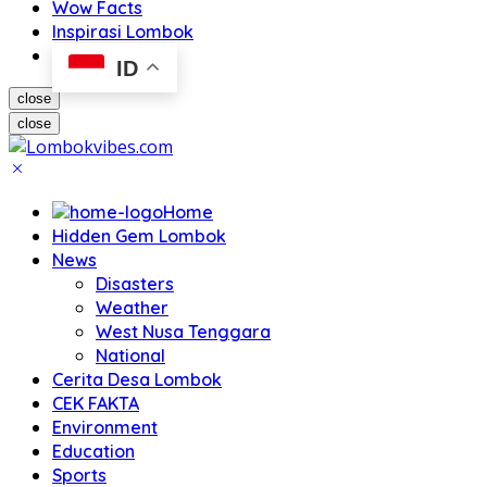
Wow Facts
Inspirasi Lombok
ID
close
close
Home
Hidden Gem Lombok
News
Disasters
Weather
West Nusa Tenggara
National
Cerita Desa Lombok
CEK FAKTA
Environment
Education
Sports