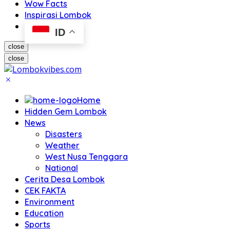
Wow Facts
Inspirasi Lombok
ID
close
close
Home
Hidden Gem Lombok
News
Disasters
Weather
West Nusa Tenggara
National
Cerita Desa Lombok
CEK FAKTA
Environment
Education
Sports