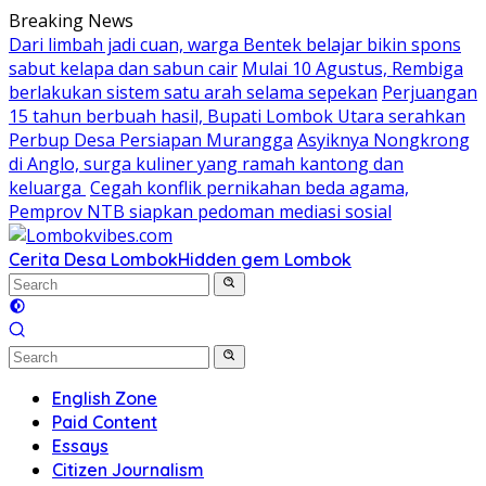
Skip
Breaking News
to
Dari limbah jadi cuan, warga Bentek belajar bikin spons
content
sabut kelapa dan sabun cair
Mulai 10 Agustus, Rembiga
berlakukan sistem satu arah selama sepekan
Perjuangan
15 tahun berbuah hasil, Bupati Lombok Utara serahkan
Perbup Desa Persiapan Murangga
Asyiknya Nongkrong
di Anglo, surga kuliner yang ramah kantong dan
keluarga
Cegah konflik pernikahan beda agama,
Pemprov NTB siapkan pedoman mediasi sosial
Cerita Desa Lombok
Hidden gem Lombok
English Zone
Paid Content
Essays
Citizen Journalism