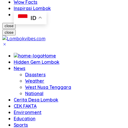
Wow Facts
Inspirasi Lombok
ID
close
close
Home
Hidden Gem Lombok
News
Disasters
Weather
West Nusa Tenggara
National
Cerita Desa Lombok
CEK FAKTA
Environment
Education
Sports