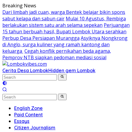
Skip
Breaking News
to
Dari limbah jadi cuan, warga Bentek belajar bikin spons
content
sabut kelapa dan sabun cair
Mulai 10 Agustus, Rembiga
berlakukan sistem satu arah selama sepekan
Perjuangan
15 tahun berbuah hasil, Bupati Lombok Utara serahkan
Perbup Desa Persiapan Murangga
Asyiknya Nongkrong
di Anglo, surga kuliner yang ramah kantong dan
keluarga
Cegah konflik pernikahan beda agama,
Pemprov NTB siapkan pedoman mediasi sosial
Cerita Desa Lombok
Hidden gem Lombok
English Zone
Paid Content
Essays
Citizen Journalism