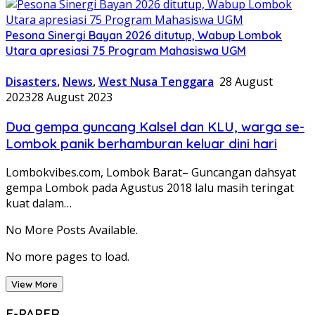
Pesona Sinergi Bayan 2026 ditutup, Wabup Lombok
Utara apresiasi 75 Program Mahasiswa UGM
Disasters
,
News
,
West Nusa Tenggara
28 August
2023
28 August 2023
Dua gempa guncang Kalsel dan KLU, warga se-
Lombok panik berhamburan keluar dini hari
Lombokvibes.com, Lombok Barat– Guncangan dahsyat
gempa Lombok pada Agustus 2018 lalu masih teringat
kuat dalam…
No More Posts Available.
No more pages to load.
View More
E-PAPER