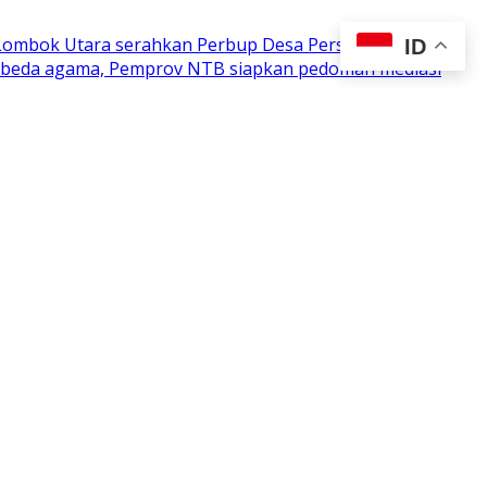
 Lombok Utara serahkan Perbup Desa Persiapan
ID
n beda agama, Pemprov NTB siapkan pedoman mediasi