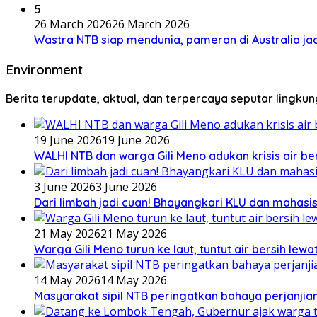
5
26 March 2026
26 March 2026
Wastra NTB siap mendunia, pameran di Australia jad
Environment
Berita terupdate, aktual, dan terpercaya seputar lingku
19 June 2026
19 June 2026
WALHI NTB dan warga Gili Meno adukan krisis air b
3 June 2026
3 June 2026
Dari limbah jadi cuan! Bhayangkari KLU dan mahas
21 May 2026
21 May 2026
Warga Gili Meno turun ke laut, tuntut air bersih lew
14 May 2026
14 May 2026
Masyarakat sipil NTB peringatkan bahaya perjanjian