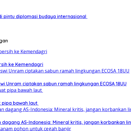
i pintu diplomasi budaya internasional
ngan
ersih ke Kemendagri
iswi Unram ciptakan sabun ramah lingkungan ECOSA 18UU
at pipa bawah laut
 dagang AS-Indonesia: Mineral kritis, jangan korbankan l