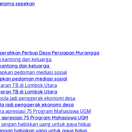
 selama sepekan
a serahkan Perbup Desa Persiapan Murangga
 kantong dan keluarga
pkan pedoman mediasi sosial
ggaran TB di Lombok Utara
ola jadi penggerak ekonomi desa
a apresiasi 75 Program Mahasiswa UGM
angan habiskan uang untuk gaya hidup