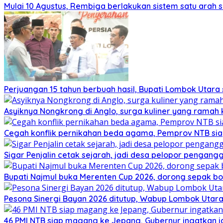
Mulai 10 Agustus, Rembiga berlakukan sistem satu arah
Perjuangan 15 tahun berbuah hasil, Bupati Lombok Utar
Asyiknya Nongkrong di Anglo, surga kuliner yang ramah
Cegah konflik pernikahan beda agama, Pemprov NTB sia
Sigar Penjalin cetak sejarah, jadi desa pelopor pengan
Bupati Najmul buka Merenten Cup 2026, dorong sepak b
Pesona Sinergi Bayan 2026 ditutup, Wabup Lombok Utar
46 PMI NTB siap magang ke Jepang, Gubernur ingatkan j