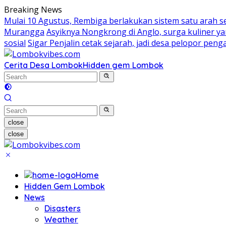
Skip
Breaking News
to
Mulai 10 Agustus, Rembiga berlakukan sistem satu arah 
content
Murangga
Asyiknya Nongkrong di Anglo, surga kuliner 
sosial
Sigar Penjalin cetak sejarah, jadi desa pelopor pe
Cerita Desa Lombok
Hidden gem Lombok
close
close
Home
Hidden Gem Lombok
News
Disasters
Weather