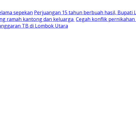
selama sepekan
Perjuangan 15 tahun berbuah hasil, Bupati
yang ramah kantong dan keluarga
Cegah konflik pernikaha
nganggaran TB di Lombok Utara