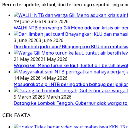
Berita terupdate, aktual, dan terpercaya seputar lingku
19 June 2026
19 June 2026
WALHI NTB dan warga Gili Meno adukan krisis air b
3 June 2026
3 June 2026
Dari limbah jadi cuan! Bhayangkari KLU dan mahas
21 May 2026
21 May 2026
Warga Gili Meno turun ke laut, tuntut air bersih lew
14 May 2026
14 May 2026
Masyarakat sipil NTB peringatkan bahaya perjanjian
5 March 2026
5 March 2026
Datang ke Lombok Tengah, Gubernur ajak warga ta
CEK FAKTA