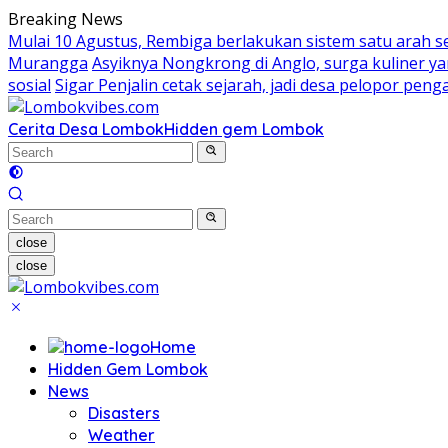
Skip
Breaking News
to
Mulai 10 Agustus, Rembiga berlakukan sistem satu arah 
content
Murangga
Asyiknya Nongkrong di Anglo, surga kuliner 
sosial
Sigar Penjalin cetak sejarah, jadi desa pelopor pe
Cerita Desa Lombok
Hidden gem Lombok
close
close
Home
Hidden Gem Lombok
News
Disasters
Weather