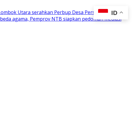
 Lombok Utara serahkan Perbup Desa Persiapan
ID
n beda agama, Pemprov NTB siapkan pedoman mediasi