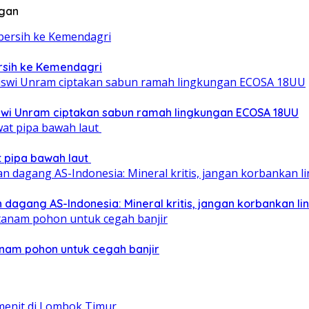
ngan
ersih ke Kemendagri
iswi Unram ciptakan sabun ramah lingkungan ECOSA 18UU
at pipa bawah laut
 dagang AS-Indonesia: Mineral kritis, jangan korbankan l
nam pohon untuk cegah banjir