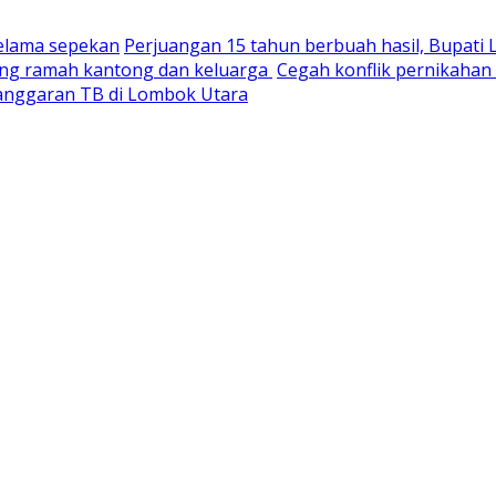
selama sepekan
Perjuangan 15 tahun berbuah hasil, Bupati
yang ramah kantong dan keluarga
Cegah konflik pernikaha
nganggaran TB di Lombok Utara