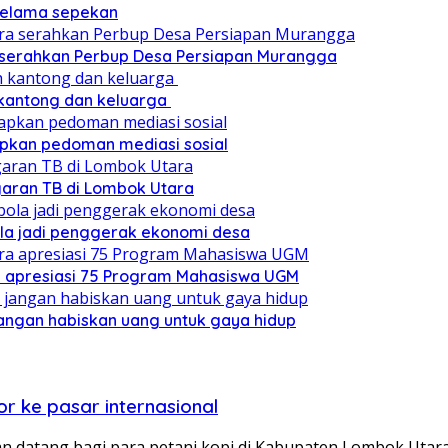
 selama sepekan
a serahkan Perbup Desa Persiapan Murangga
 kantong dan keluarga
pkan pedoman mediasi sosial
ggaran TB di Lombok Utara
ola jadi penggerak ekonomi desa
a apresiasi 75 Program Mahasiswa UGM
angan habiskan uang untuk gaya hidup
r ke pasar internasional
 datang bagi para petani kopi di Kabupaten Lombok Utar