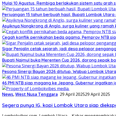
Mulai 10 Agustus, Rembiga berlakukan sistem satu arah
Perjuangan 15 tahun berbuah hasil, Bupati Lombok Utar
Asyiknya Nongkrong di Anglo, surga kuliner yang ramah
Cegah konflik pernikahan beda agama, Pemprov NTB sia
Sigar Penjalin cetak sejarah, jadi desa pelopor pengan
Bupati Najmul buka Merenten Cup 2026, dorong sepak b
Pesona Sinergi Bayan 2026 ditutup, Wabup Lombok Utar
46 PMI NTB siap magang ke Jepang, Gubernur ingatkan j
News
,
West Nusa Tenggara
29 April 2025
29 April 2025
Segera punya IG, kopi Lombok Utara siap diekspo
Lombokvibes.com, Lombok Utara – Kabar menggembirakan