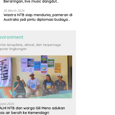
Beraringan, live music dangdut
meriahkan momen Lebaran Ketupat di
KLU
26 March 2026
Wastra NTB siap mendunia, pameran di
Australia jadi pintu diplomasi budaya
internasional
nvironment
rita terupdate, aktual, dan terpercaya
putar lingkungan
 June 2026
LHI NTB dan warga Gili Meno adukan
isis air bersih ke Kemendagri