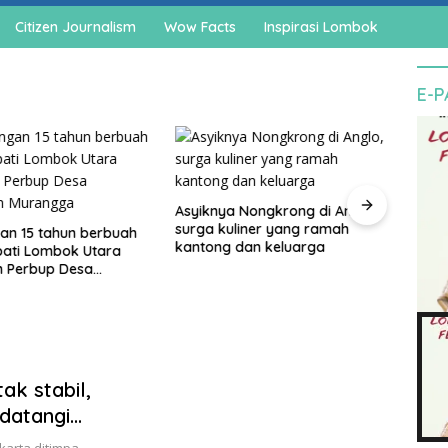
Citizen Journalism
Wow Facts
Inspirasi Lombok
E-
Asyiknya Nongkrong di Anglo,
Cegah
surga kuliner yang ramah
agam
an 15 tahun berbuah
kantong dan keluarga
pedo
upati Lombok Utara
n Perbup Desa
an Murangga
ak stabil,
datangi
ib ribuan