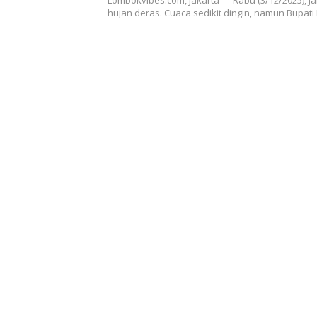
Lombokvibes.com, Jakarta — Rabu (3/12/2025), Ja
honorer
hujan deras. Cuaca sedikit dingin, namun Bupa