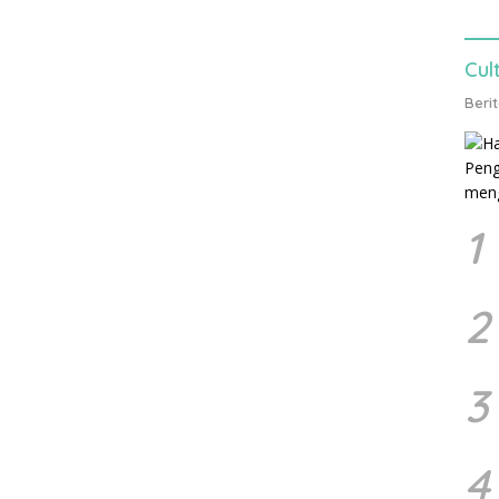
Cul
Beri
1
2
3
4