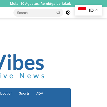
gustus, Rembiga berlakukan sistem satu arah selama sepekan
ID
close
ducation
Sports
ADV