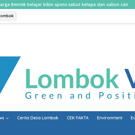
jar bikin spons sabut kelapa dan sabun cair
Mulai 10 A
Lombok
ws
Cerita Desa Lombok
CEK FAKTA
Environment
E