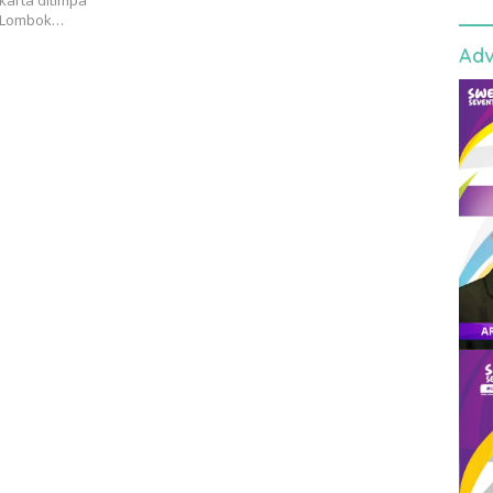
karta ditimpa
ti Lombok…
Adv