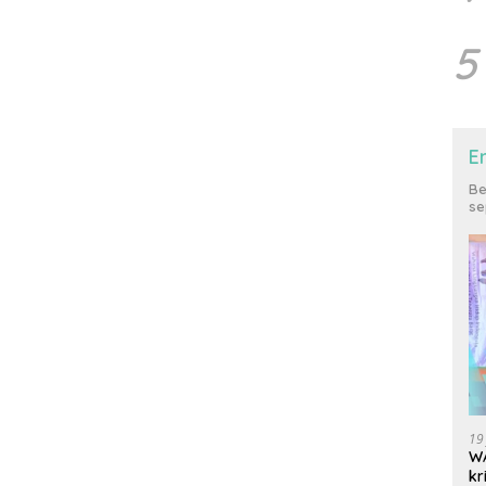
5
E
Be
se
19
WA
kr