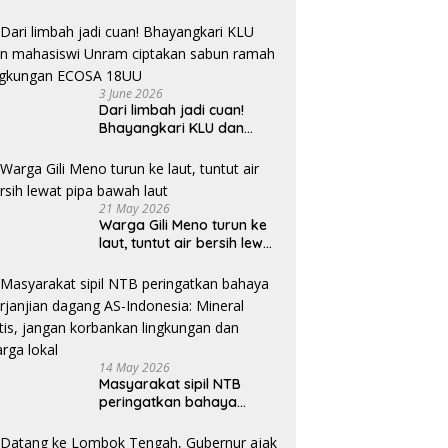
3 June 2026
Dari limbah jadi cuan!
Bhayangkari KLU dan
mahasiswi Unram ciptakan
sabun ramah lingkungan
ECOSA 18UU
21 May 2026
Warga Gili Meno turun ke
laut, tuntut air bersih lewat
pipa bawah laut
14 May 2026
Masyarakat sipil NTB
peringatkan bahaya
perjanjian dagang AS-
Indonesia: Mineral kritis,