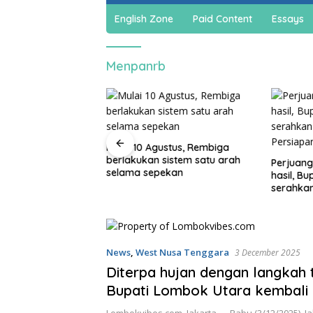
English Zone
Paid Content
Essays
Menpanrb
jadi cuan, warga
Mulai 10 Agustus, Rembiga
ar bikin spons
berlakukan sistem satu arah
Perjuang
a dan sabun cair
selama sepekan
hasil, B
serahka
Persiap
News
,
West Nusa Tenggara
3 December 2025
Diterpa hujan dengan langkah t
Bupati Lombok Utara kembali 
KemenPAN-RB perjuangkan nas