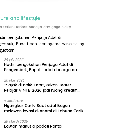
ture and lifestyle
ta terkini terkait budaya dan gaya hidup
29 July 2026
Hadiri pengukuhan Penjaga Adat di
Pengembuk, Bupati: adat dan agama
harus saling menguatkan
20 May 2026
“Sajak di Balik Tirai”, Pekan Teater
Pelajar V NTB 2026 jadi ruang kreatif
generasi muda
5 April 2026
Nyangkar Carik: Saat adat Bayan
melawan invasi ekonomi di Labuan Carik
29 March 2026
Lautan manusia padati Pantai