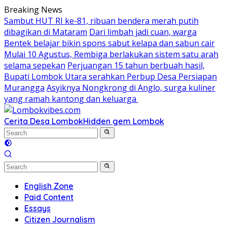
Skip
Breaking News
to
Sambut HUT RI ke-81, ribuan bendera merah putih
content
dibagikan di Mataram
Dari limbah jadi cuan, warga
Bentek belajar bikin spons sabut kelapa dan sabun cair
Mulai 10 Agustus, Rembiga berlakukan sistem satu arah
selama sepekan
Perjuangan 15 tahun berbuah hasil,
Bupati Lombok Utara serahkan Perbup Desa Persiapan
Murangga
Asyiknya Nongkrong di Anglo, surga kuliner
yang ramah kantong dan keluarga
Cerita Desa Lombok
Hidden gem Lombok
English Zone
Paid Content
Essays
Citizen Journalism