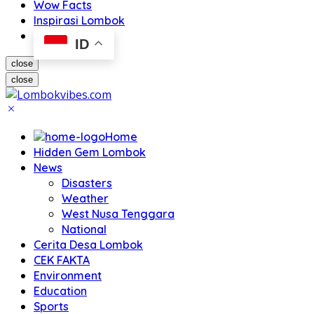
Wow Facts
Inspirasi Lombok
ID
close
close
Home
Hidden Gem Lombok
News
Disasters
Weather
West Nusa Tenggara
National
Cerita Desa Lombok
CEK FAKTA
Environment
Education
Sports