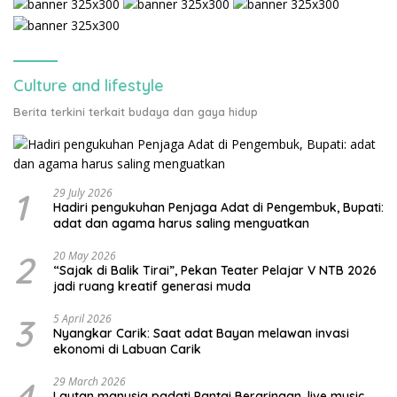
Culture and lifestyle
Berita terkini terkait budaya dan gaya hidup
1
29 July 2026
Hadiri pengukuhan Penjaga Adat di Pengembuk, Bupati:
adat dan agama harus saling menguatkan
2
20 May 2026
“Sajak di Balik Tirai”, Pekan Teater Pelajar V NTB 2026
jadi ruang kreatif generasi muda
3
5 April 2026
Nyangkar Carik: Saat adat Bayan melawan invasi
ekonomi di Labuan Carik
4
29 March 2026
Lautan manusia padati Pantai Beraringan, live music