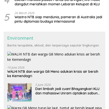
dangdut meriahkan momen Lebaran Ketupat di KLU
5
26 March 2026
Wastra NTB siap mendunia, pameran di Australia jadi
pintu diplomasi budaya internasional
Environment
Berita terupdate, aktual, dan terpercaya seputar lingkungan
19 June 2026
WALHI NTB dan warga Gili Meno adukan krisis air bersih
ke Kemendagri
3 June 2026
Dari limbah jadi cuan! Bhayangkari KLU
dan mahasiswi Unram ciptakan sabun
ramah lingkungan ECOSA 18UU