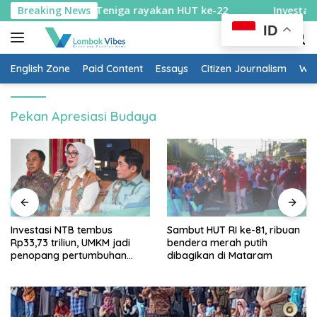
Skip
 Cara unik Desa Teniga rayakan HUT ke-22
Breaking News
Investasi N
to
ID
content
English Zone
Paid Content
Essays
Citizen Journalism
Wow
Pekan Apresiasi Budaya
Investasi NTB tembus
Sambut HUT RI ke-81, ribuan
Rp33,73 triliun, UMKM jadi
bendera merah putih
penopang pertumbuhan
dibagikan di Mataram
ekonomi