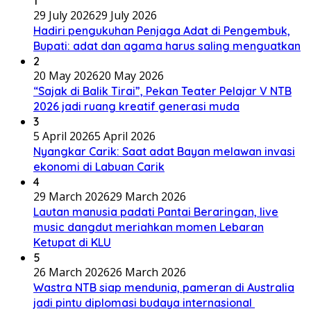
1
29 July 2026
29 July 2026
Hadiri pengukuhan Penjaga Adat di Pengembuk,
Bupati: adat dan agama harus saling menguatkan
2
20 May 2026
20 May 2026
“Sajak di Balik Tirai”, Pekan Teater Pelajar V NTB
2026 jadi ruang kreatif generasi muda
3
5 April 2026
5 April 2026
Nyangkar Carik: Saat adat Bayan melawan invasi
ekonomi di Labuan Carik
4
29 March 2026
29 March 2026
Lautan manusia padati Pantai Beraringan, live
music dangdut meriahkan momen Lebaran
Ketupat di KLU
5
26 March 2026
26 March 2026
Wastra NTB siap mendunia, pameran di Australia
jadi pintu diplomasi budaya internasional