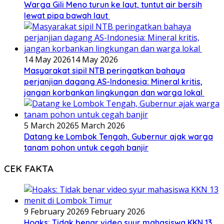
Warga Gili Meno turun ke laut, tuntut air bersih
lewat pipa bawah laut
14 May 2026
14 May 2026
Masyarakat sipil NTB peringatkan bahaya
perjanjian dagang AS-Indonesia: Mineral kritis,
jangan korbankan lingkungan dan warga lokal
5 March 2026
5 March 2026
Datang ke Lombok Tengah, Gubernur ajak warga
tanam pohon untuk cegah banjir
CEK FAKTA
9 February 2026
9 February 2026
Hoaks: Tidak benar video syur mahasiswa KKN 13