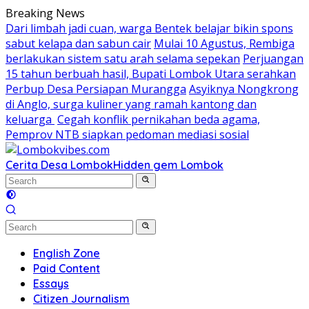
Skip
Breaking News
to
Dari limbah jadi cuan, warga Bentek belajar bikin spons
content
sabut kelapa dan sabun cair
Mulai 10 Agustus, Rembiga
berlakukan sistem satu arah selama sepekan
Perjuangan
15 tahun berbuah hasil, Bupati Lombok Utara serahkan
Perbup Desa Persiapan Murangga
Asyiknya Nongkrong
di Anglo, surga kuliner yang ramah kantong dan
keluarga
Cegah konflik pernikahan beda agama,
Pemprov NTB siapkan pedoman mediasi sosial
Cerita Desa Lombok
Hidden gem Lombok
English Zone
Paid Content
Essays
Citizen Journalism