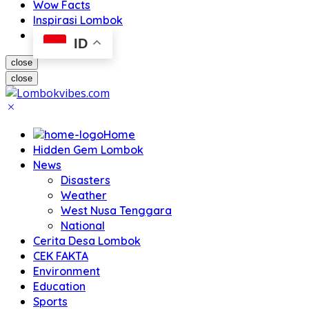
Wow Facts
Inspirasi Lombok
ID
close
close
Home
Hidden Gem Lombok
News
Disasters
Weather
West Nusa Tenggara
National
Cerita Desa Lombok
CEK FAKTA
Environment
Education
Sports