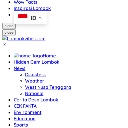
Wow Facts
Inspirasi Lombok
ID
close
close
Home
Hidden Gem Lombok
News
Disasters
Weather
West Nusa Tenggara
National
Cerita Desa Lombok
CEK FAKTA
Environment
Education
Sports