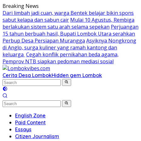
Skip
Breaking News
to
Dari limbah jadi cuan, warga Bentek belajar bikin spons
content
sabut kelapa dan sabun cair
Mulai 10 Agustus, Rembiga
berlakukan sistem satu arah selama sepekan
Perjuangan
15 tahun berbuah hasil, Bupati Lombok Utara serahkan
Perbup Desa Persiapan Murangga
Asyiknya Nongkrong
di Anglo, surga kuliner yang ramah kantong dan
keluarga
Cegah konflik pernikahan beda agama,
Pemprov NTB siapkan pedoman mediasi sosial
Cerita Desa Lombok
Hidden gem Lombok
English Zone
Paid Content
Essays
Citizen Journalism