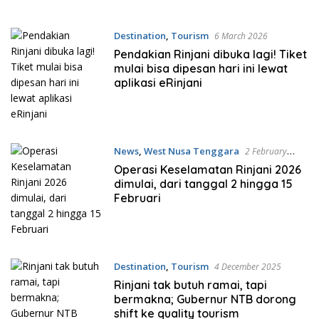
Destination
,
Tourism
6 March 2026
Pendakian Rinjani dibuka lagi! Tiket
mulai bisa dipesan hari ini lewat
aplikasi eRinjani
News
,
West Nusa Tenggara
2 February
2026
Operasi Keselamatan Rinjani 2026
dimulai, dari tanggal 2 hingga 15
Februari
Destination
,
Tourism
4 December 2025
Rinjani tak butuh ramai, tapi
bermakna; Gubernur NTB dorong
shift ke quality tourism