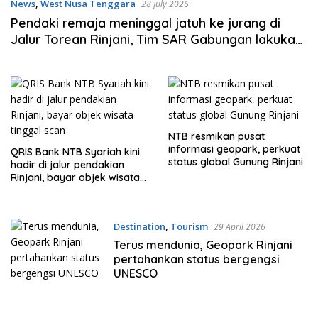
News
,
West Nusa Tenggara
28 July 2026
Pendaki remaja meninggal jatuh ke jurang di
Jalur Torean Rinjani, Tim SAR Gabungan lakukan
evakuasi dramatis
NTB resmikan pusat
informasi geopark, perkuat
QRIS Bank NTB Syariah kini
status global Gunung Rinjani
hadir di jalur pendakian
Rinjani, bayar objek wisata
tinggal scan
Destination
,
Tourism
29 April 2026
Terus mendunia, Geopark Rinjani
pertahankan status bergengsi
UNESCO