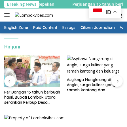
Skip
rah selama sepekan
Breaking News
Perjuangan 15 tahun berbuah hasil
to
ID
content
English Zone
Paid Content
Essays
Citizen Journalism
Wow
Rinjani
Asyiknya Nongkrong di
Anglo, surga kuliner yang
ramah kantong dan
Perjuangan 15 tahun berbuah
keluarga
hasil, Bupati Lombok Utara
serahkan Perbup Desa
Persiapan Murangga