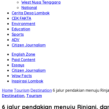
West Nusa Tenggara
National
Cerita Desa Lombok
CEK FAKTA
Environment
Education
Sports
ADV
Citizen Journalism
English Zone
Paid Content
Essays
Citizen Journalism
Wow Facts
Inspirasi Lombok
Home
Tourism
Destination
6 jalur pendakian menuju Rinj
Destination
,
Tourism
6 jalur pendakian menuju Rinjani, d