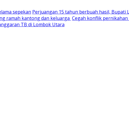
selama sepekan
Perjuangan 15 tahun berbuah hasil, Bupati
yang ramah kantong dan keluarga
Cegah konflik pernikaha
nganggaran TB di Lombok Utara