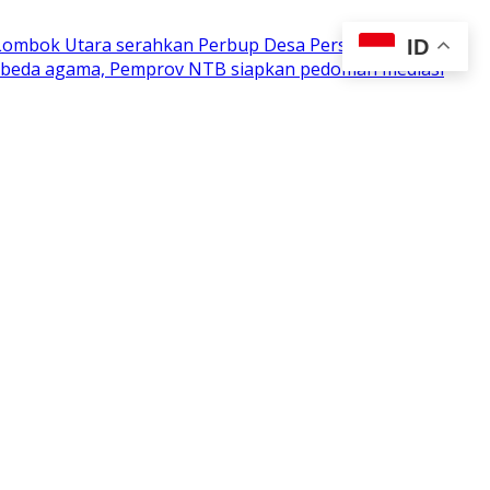
 Lombok Utara serahkan Perbup Desa Persiapan
ID
n beda agama, Pemprov NTB siapkan pedoman mediasi