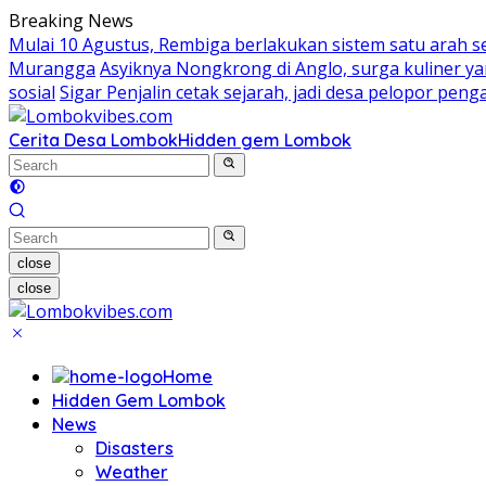
Skip
Breaking News
to
Mulai 10 Agustus, Rembiga berlakukan sistem satu arah 
content
Murangga
Asyiknya Nongkrong di Anglo, surga kuliner 
sosial
Sigar Penjalin cetak sejarah, jadi desa pelopor pe
Cerita Desa Lombok
Hidden gem Lombok
close
close
Home
Hidden Gem Lombok
News
Disasters
Weather