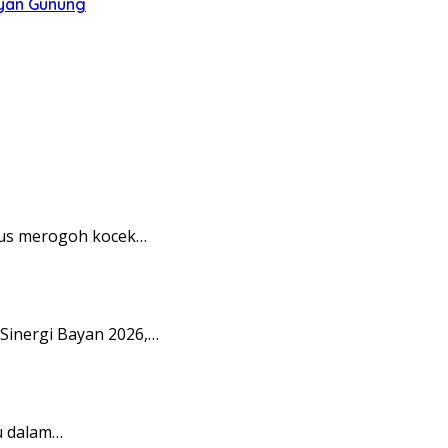
ayan Gunung
rus merogoh kocek…
Sinergi Bayan 2026,…
u dalam…