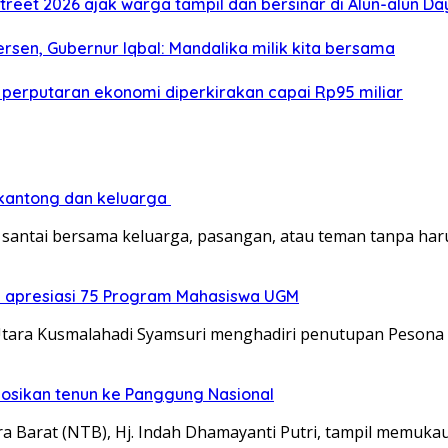
treet 2026 ajak warga tampil dan bersinar di Alun-alun D
sen, Gubernur Iqbal: Mandalika milik kita bersama
 perputaran ekonomi diperkirakan capai Rp95 miliar
 kantong dan keluarga
santai bersama keluarga, pasangan, atau teman tanpa ha
a apresiasi 75 Program Mahasiswa UGM
tara Kusmalahadi Syamsuri menghadiri penutupan Pesona 
mosikan tenun ke Panggung Nasional
 Barat (NTB), Hj. Indah Dhamayanti Putri, tampil memuka