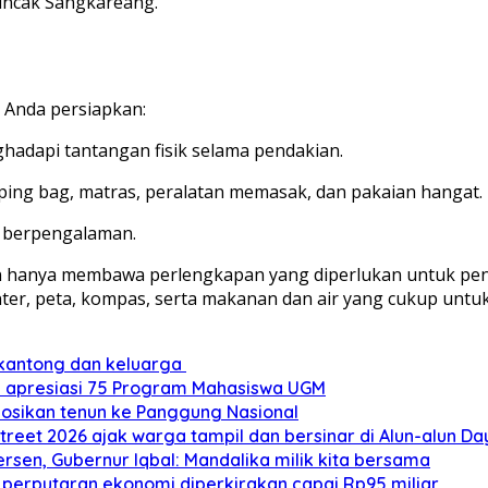
puncak Sangkareang.
 Anda persiapkan:
ghadapi tantangan fisik selama pendakian.
eping bag, matras, peralatan memasak, dan pakaian hangat.
g berpengalaman.
anya membawa perlengkapan yang diperlukan untuk pendaki
nter, peta, kompas, serta makanan dan air yang cukup untuk
 kantong dan keluarga
a apresiasi 75 Program Mahasiswa UGM
mosikan tenun ke Panggung Nasional
treet 2026 ajak warga tampil dan bersinar di Alun-alun D
sen, Gubernur Iqbal: Mandalika milik kita bersama
 perputaran ekonomi diperkirakan capai Rp95 miliar