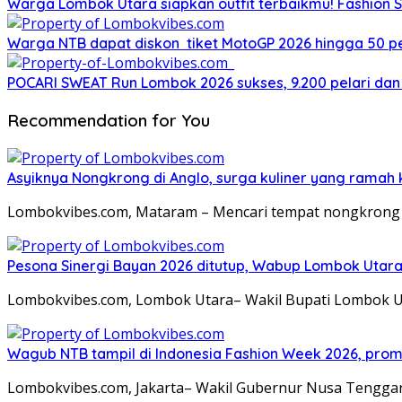
Warga Lombok Utara siapkan outfit terbaikmu! Fashion S
Warga NTB dapat diskon tiket MotoGP 2026 hingga 50 per
POCARI SWEAT Run Lombok 2026 sukses, 9.200 pelari dan
Recommendation for You
Asyiknya Nongkrong di Anglo, surga kuliner yang ramah
Lombokvibes.com, Mataram – Mencari tempat nongkrong 
Pesona Sinergi Bayan 2026 ditutup, Wabup Lombok Utar
Lombokvibes.com, Lombok Utara– Wakil Bupati Lombok U
Wagub NTB tampil di Indonesia Fashion Week 2026, pro
Lombokvibes.com, Jakarta– Wakil Gubernur Nusa Tenggara