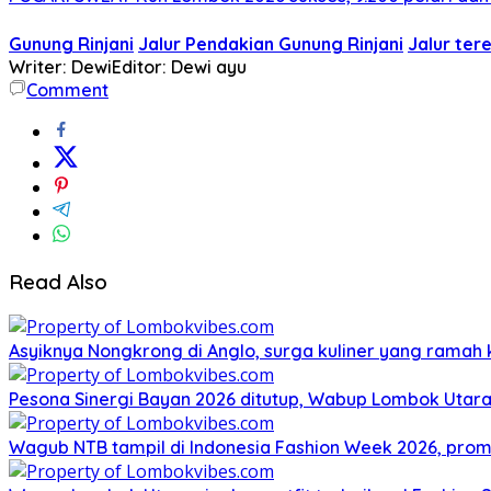
Gunung Rinjani
Jalur Pendakian Gunung Rinjani
Jalur ter
Writer: Dewi
Editor: Dewi ayu
Comment
Read Also
Asyiknya Nongkrong di Anglo, surga kuliner yang ramah
Pesona Sinergi Bayan 2026 ditutup, Wabup Lombok Utar
Wagub NTB tampil di Indonesia Fashion Week 2026, pro