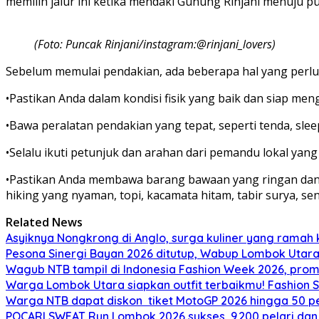
memilih jalur ini ketika mendaki Gunung Rinjani menuju 
(Foto: Puncak Rinjani/instagram:@rinjani_lovers)
Sebelum memulai pendakian, ada beberapa hal yang perlu
•Pastikan Anda dalam kondisi fisik yang baik dan siap men
•Bawa peralatan pendakian yang tepat, seperti tenda, sle
•Selalu ikuti petunjuk dan arahan dari pemandu lokal yan
•Pastikan Anda membawa barang bawaan yang ringan dan h
hiking yang nyaman, topi, kacamata hitam, tabir surya, se
Related News
Asyiknya Nongkrong di Anglo, surga kuliner yang ramah
Pesona Sinergi Bayan 2026 ditutup, Wabup Lombok Utar
Wagub NTB tampil di Indonesia Fashion Week 2026, pro
Warga Lombok Utara siapkan outfit terbaikmu! Fashion S
Warga NTB dapat diskon tiket MotoGP 2026 hingga 50 per
POCARI SWEAT Run Lombok 2026 sukses, 9.200 pelari dan