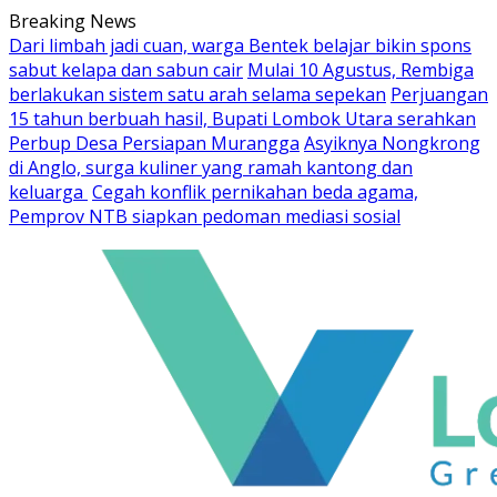
Skip
Breaking News
to
Dari limbah jadi cuan, warga Bentek belajar bikin spons
content
sabut kelapa dan sabun cair
Mulai 10 Agustus, Rembiga
berlakukan sistem satu arah selama sepekan
Perjuangan
15 tahun berbuah hasil, Bupati Lombok Utara serahkan
Perbup Desa Persiapan Murangga
Asyiknya Nongkrong
di Anglo, surga kuliner yang ramah kantong dan
keluarga
Cegah konflik pernikahan beda agama,
Pemprov NTB siapkan pedoman mediasi sosial