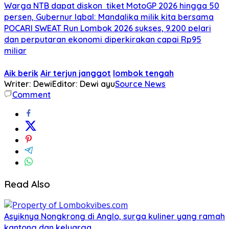
Warga NTB dapat diskon tiket MotoGP 2026 hingga 50
persen, Gubernur Iqbal: Mandalika milik kita bersama
POCARI SWEAT Run Lombok 2026 sukses, 9.200 pelari
dan perputaran ekonomi diperkirakan capai Rp95
miliar
Aik berik
Air terjun janggot
lombok tengah
Writer: Dewi
Editor: Dewi ayu
Source News
Comment
Read Also
Asyiknya Nongkrong di Anglo, surga kuliner yang ramah
kantong dan keluarga