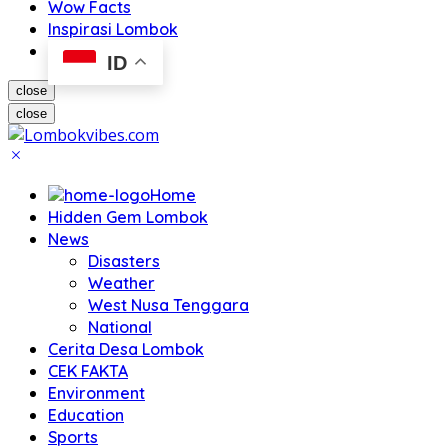
Wow Facts
Inspirasi Lombok
ID
close
close
Home
Hidden Gem Lombok
News
Disasters
Weather
West Nusa Tenggara
National
Cerita Desa Lombok
CEK FAKTA
Environment
Education
Sports