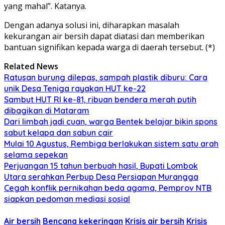
yang mahal”. Katanya.
Dengan adanya solusi ini, diharapkan masalah
kekurangan air bersih dapat diatasi dan memberikan
bantuan signifikan kepada warga di daerah tersebut. (*)
Related News
Ratusan burung dilepas, sampah plastik diburu: Cara
unik Desa Teniga rayakan HUT ke-22
Sambut HUT RI ke-81, ribuan bendera merah putih
dibagikan di Mataram
Dari limbah jadi cuan, warga Bentek belajar bikin spons
sabut kelapa dan sabun cair
Mulai 10 Agustus, Rembiga berlakukan sistem satu arah
selama sepekan
Perjuangan 15 tahun berbuah hasil, Bupati Lombok
Utara serahkan Perbup Desa Persiapan Murangga
Cegah konflik pernikahan beda agama, Pemprov NTB
siapkan pedoman mediasi sosial
Air bersih
Bencana kekeringan
Krisis air bersih
Krisis