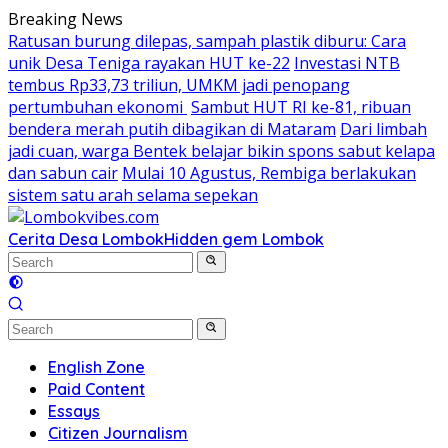
Skip
Breaking News
to
Ratusan burung dilepas, sampah plastik diburu: Cara
content
unik Desa Teniga rayakan HUT ke-22
Investasi NTB
tembus Rp33,73 triliun, UMKM jadi penopang
pertumbuhan ekonomi
Sambut HUT RI ke-81, ribuan
bendera merah putih dibagikan di Mataram
Dari limbah
jadi cuan, warga Bentek belajar bikin spons sabut kelapa
dan sabun cair
Mulai 10 Agustus, Rembiga berlakukan
sistem satu arah selama sepekan
Cerita Desa Lombok
Hidden gem Lombok
English Zone
Paid Content
Essays
Citizen Journalism